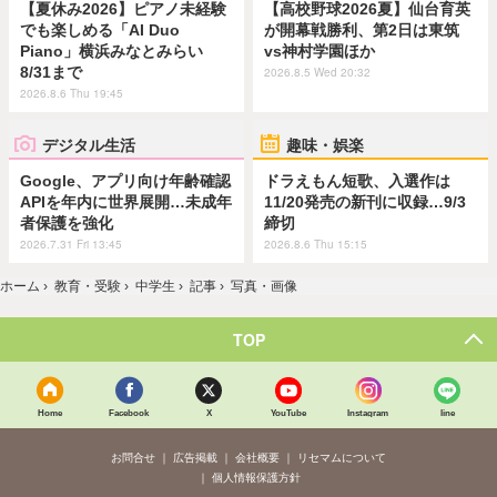
【夏休み2026】ピアノ未経験
【高校野球2026夏】仙台育英
でも楽しめる「AI Duo
が開幕戦勝利、第2日は東筑
Piano」横浜みなとみらい
vs神村学園ほか
8/31まで
2026.8.5 Wed 20:32
2026.8.6 Thu 19:45
デジタル生活
趣味・娯楽
Google、アプリ向け年齢確認
ドラえもん短歌、入選作は
APIを年内に世界展開…未成年
11/20発売の新刊に収録…9/3
者保護を強化
締切
2026.7.31 Fri 13:45
2026.8.6 Thu 15:15
ホーム
›
教育・受験
›
中学生
›
記事
›
写真・画像
TOP
Home
Facebook
X
YouTube
Instagram
line
お問合せ
広告掲載
会社概要
リセマムについて
個人情報保護方針