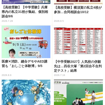
【高校受験】【中学受験】兵庫
【高校受験】横須賀の私立4校が
県内の私立31校が集結、個別相
参加…合同相談会10/12
談会9/6
2026.7.28
2026.8.5
医療✕消防、縫合デモやAED講
【中学受験2027】人気校の併願
習も「おしごと体験博」9/5
先は…四谷大塚「第2回合不合判
定テスト」結果
2026.8.6
2026.7.16