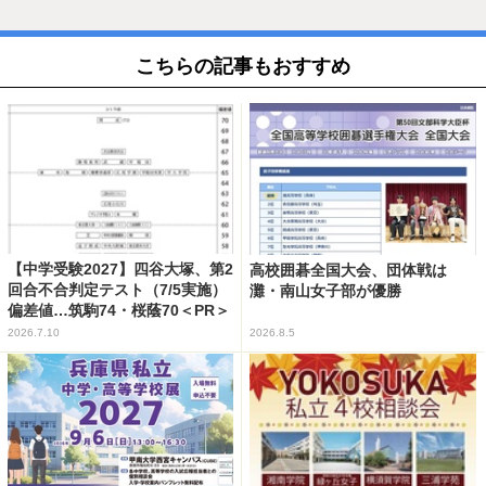
こちらの記事もおすすめ
【中学受験2027】四谷大塚、第2
高校囲碁全国大会、団体戦は
回合不合判定テスト（7/5実施）
灘・南山女子部が優勝
偏差値…筑駒74・桜蔭70＜PR＞
2026.7.10
2026.8.5