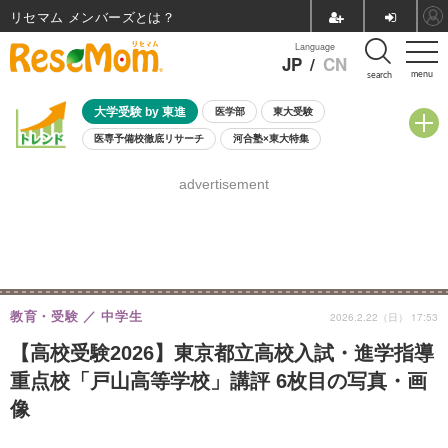
リセマム メンバーズ
Language
JP
/
CN
menu
search
大学受験 by 東進
医学部
東大受験
医専予備校徹底リサーチ
河合塾×東大特集
親子で考える大学選び
高校受験
中学受験
小学校受験
advertisement
共通テスト
夏休み
8月開催学校説明会・相談会
8月開催イベント・WS
全国公立高校 過去問
人気記事
自由研究教材（小学生向け）
自由研究教材（中学生向け）
ランキング
教育・受験
中学生
2026.2.22（日） 17:53
【高校受験2026】東京都立高校入試・進学指導
重点校「戸山高等学校」講評 6枚目の写真・画
像