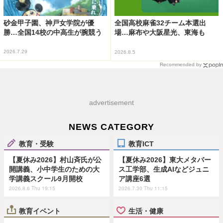
砂金甲子園、神戸女学院が優
全国高校麻雀32チーム本選出
勝…全国14校の中高生が腕競う
場…麻布や大阪星光、東海も
2026.7.29
2026.8.5
Recommended by
advertisement
NEWS CATEGORY
教育・受験
教育ICT
【夏休み2026】村山斉氏が公
【夏休み2026】東大メタバー
開講義、小中学生のための大
ス工学部、生成AIなどジュニ
学講義スクール9月開校
ア講座6選
2026.8.6 Thu 19:15
2026.7.30 Thu 11:15
教育イベント
生活・健康