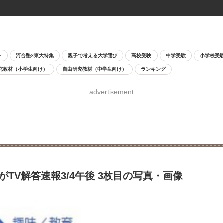
チ
河合塾×東大特集
親子で考える大学選び
高校受験
中学受験
小学校受
究教材（小学生向け）
自由研究教材（中学生向け）
ランキング
advertisement
TV解答速報3/4午後 3枚目の写真・画像