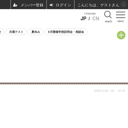
ログイン
こんにちは、ゲストさん
Language
JP
/
CN
menu
search
験
共通テスト
夏休み
8月開催学校説明会・相談会
2026.2.26（木） 19:15