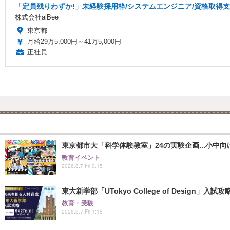
「定員残りわずか!」未経験採用枠/システムエンジニア/資格取得
株式会社alBee
東京都
月給29万5,000円～41万5,000円
正社員
東京都市大「科学体験教室」24の実験企画...小中向け
教育イベント
2026.8.7 Fri 0:15
東大新学部「UTokyo College of Design」入試
教育・受験
2026.8.7 Fri 1:15