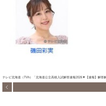
テレビ北海道（TVh）「北海道公立高校入試解答速報2026▼【速報】解