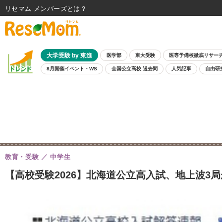
リセマム メンバーズ
大学受験 by 東進
医学部
東大受験
医専予備校徹底リサー
8月開催イベント・WS
全国公立高校 過去問
人気記事
自由研
教育・受験
中学生
【高校受験2026】北海道公立高入試、地上波3局が