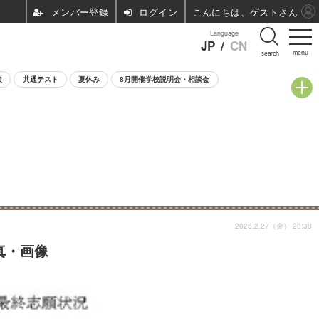
ログイン
こんにちは、ゲストさん
Language
JP
/
CN
menu
search
験
共通テスト
夏休み
8月開催学校説明会・相談会
2026.2.27（金） 20:38
真・画像