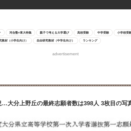
チ
河合塾×東大特集
親子で考える大学選び
高校受験
中学受験
小学校受
究教材（小学生向け）
自由研究教材（中学生向け）
ランキング
advertisement
況…大分上野丘の最終志願者数は398人 3枚目の写