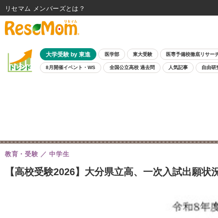
リセマム メンバーズ
大学受験 by 東進
医学部
東大受験
医専予備校徹底リサー
8月開催イベント・WS
全国公立高校 過去問
人気記事
自由研
教育・受験
中学生
【高校受験2026】大分県立高、一次入試出願状