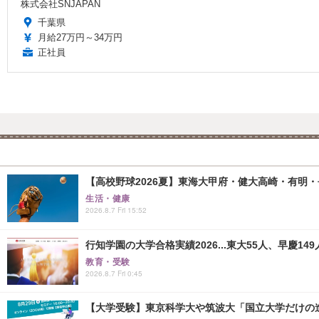
株式会社SNJAPAN
千葉県
月給27万円～34万円
正社員
【高校野球2026夏】東海大甲府・健大高崎・有明・長
生活・健康
2026.8.7 Fri 15:52
行知学園の大学合格実績2026...東大55人、早慶149
教育・受験
2026.8.7 Fri 0:45
【大学受験】東京科学大や筑波大「国立大学だけの進