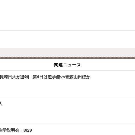
関連ニュース
崎日大が勝利...第4日は遊学館vs青森山田ほか
人
学説明会」8/29