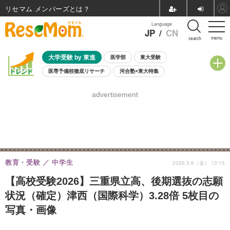
リセマム メンバーズ
Language
JP
/
CN
menu
search
大学受験 by 東進
医学部
東大受験
医専予備校徹底リサーチ
河合塾×東大特集
親子で考える大学選び
高校受験
中学受験
小学校受験
advertisement
共通テスト
夏休み
8月開催学校説明会・相談会
8月開催イベント・WS
全国公立高校 過去問
人気記事
自由研究教材（小学生向け）
自由研究教材（中学生向け）
ランキング
教育・受験
中学生
2026.3.6（金） 13:15
【高校受験2026】三重県立高、後期選抜の志願
状況（確定）津西（国際科学）3.28倍 5枚目の
写真・画像