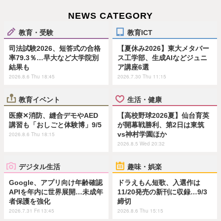
NEWS CATEGORY
教育・受験
教育ICT
司法試験2026、短答式の合格
【夏休み2026】東大メタバー
率79.3％…早大など大学院別
ス工学部、生成AIなどジュニ
結果も
ア講座6選
2026.8.6 Thu 18:45
2026.7.30 Thu 11:15
教育イベント
生活・健康
医療✕消防、縫合デモやAED
【高校野球2026夏】仙台育英
講習も「おしごと体験博」9/5
が開幕戦勝利、第2日は東筑
vs神村学園ほか
2026.8.6 Thu 18:15
2026.8.5 Wed 20:32
デジタル生活
趣味・娯楽
Google、アプリ向け年齢確認
ドラえもん短歌、入選作は
APIを年内に世界展開…未成年
11/20発売の新刊に収録…9/3
者保護を強化
締切
2026.7.31 Fri 13:45
2026.8.6 Thu 15:15