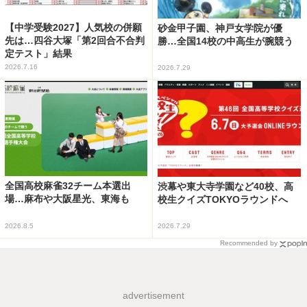
【中学受験2027】人気校の併願
砂金甲子園、神戸女学院が優
先は…四谷大塚「第2回合不合判
勝…全国14校の中高生が腕競う
定テスト」結果
2026.7.16
2026.7.29
全国高校麻雀32チーム本選出
渋幕や東大寺学園など40校、高
場…麻布や大阪星光、東海も
校生クイズTOKYOラウンドへ
2026.8.5
2026.7.29
Recommended by
advertisement