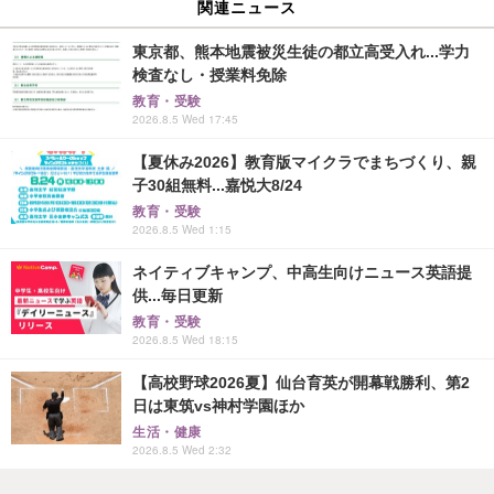
関連ニュース
東京都、熊本地震被災生徒の都立高受入れ...学力
検査なし・授業料免除
教育・受験
2026.8.5 Wed 17:45
【夏休み2026】教育版マイクラでまちづくり、親
子30組無料...嘉悦大8/24
教育・受験
2026.8.5 Wed 1:15
ネイティブキャンプ、中高生向けニュース英語提
供...毎日更新
教育・受験
2026.8.5 Wed 18:15
【高校野球2026夏】仙台育英が開幕戦勝利、第2
日は東筑vs神村学園ほか
生活・健康
2026.8.5 Wed 2:32