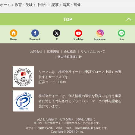
ホーム
›
教育・受験
›
中学生
›
記事
›
写真・画像
TOP
Home
Facebook
X
YouTube
Instagram
line
お問合せ
広告掲載
会社概要
リセマムについて
個人情報保護方針
リセマムは、株式会社イード（東証グロース上場）の運
営するサービスです。
証券コード：6038
株式会社イードは、個人情報の適切な取扱いを行う事業
者に対して付与されるプライバシーマークの付与認定を
受けています。
紹介した商品/サービスを購入、契約した場合に、
売上の一部が弊社サイトに還元されることがあります。
当サイトに掲載の記事・見出し・写真・画像の無断転載を禁じます。
Copyright © 2026 IID, Inc.