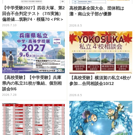
【中学受験2027】四谷大塚、第2
高校囲碁全国大会、団体戦は
回合不合判定テスト（7/5実施）
灘・南山女子部が優勝
偏差値…筑駒74・桜蔭70＜PR＞
2026.7.10
2026.8.5
【高校受験】【中学受験】兵庫
【高校受験】横須賀の私立4校が
県内の私立31校が集結、個別相
参加…合同相談会10/12
談会9/6
2026.7.28
2026.8.5