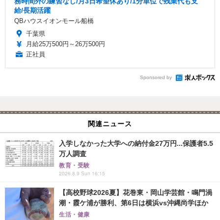
務時間外の練習なし/月3日希望休あり/1分単位で残業代も支
給/長期活躍
QBハウスイオンモール船橋
千葉県
月給25万500円～26万500円
正社員
Sponsored by
関連ニュース
入学しなかった大学への納付金27万円...保護者5.5
万人調査
教育・受験
2026.8.9 Sun 16:15
【高校野球2026夏】花巻東・岡山学芸館・鳴門渦
潮・霞ケ浦が勝利、第6日は横浜vs沖縄尚学ほか
生活・健康