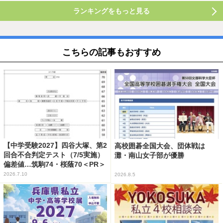
ランキングをもっと見る
こちらの記事もおすすめ
【中学受験2027】四谷大塚、第2
高校囲碁全国大会、団体戦は
回合不合判定テスト（7/5実施）
灘・南山女子部が優勝
偏差値…筑駒74・桜蔭70＜PR＞
2026.7.10
2026.8.5