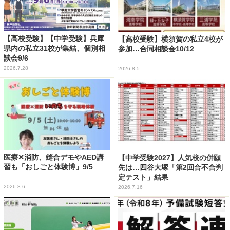
【高校受験】【中学受験】兵庫
【高校受験】横須賀の私立4校が
県内の私立31校が集結、個別相
参加…合同相談会10/12
談会9/6
2026.7.28
2026.8.5
医療✕消防、縫合デモやAED講
【中学受験2027】人気校の併願
習も「おしごと体験博」9/5
先は…四谷大塚「第2回合不合判
定テスト」結果
2026.8.6
2026.7.16