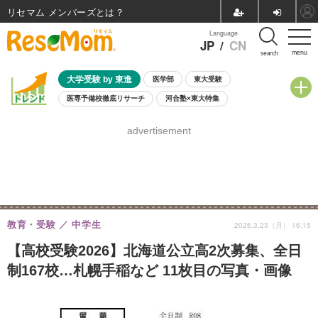
リセマム メンバーズ
Language
JP
/
CN
menu
search
大学受験 by 東進
医学部
東大受験
医専予備校徹底リサーチ
河合塾×東大特集
親子で考える大学選び
高校受験
中学受験
小学校受験
advertisement
共通テスト
夏休み
8月開催学校説明会・相談会
8月開催イベント・WS
全国公立高校 過去問
人気記事
自由研究教材（小学生向け）
自由研究教材（中学生向け）
ランキング
教育・受験
中学生
2026.3.23（月） 16:15
【高校受験2026】北海道公立高2次募集、全日
制167校…札幌手稲など 11枚目の写真・画像