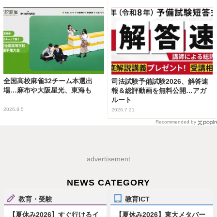
全国高校麻雀32チーム本選出
司法試験予備試験2026、解答速
場…麻布や大阪星光、東海も
報＆総評動画を無料公開…アガ
ルート
2026.8.5
2026.7.21
Recommended by
advertisement
NEWS CATEGORY
教育・受験
教育ICT
【夏休み2026】すぐ行けるイ
【夏休み2026】東大メタバー