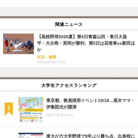
関連ニュース
【高校野球2026夏】第4日青森山田・東日大昌
平・大分商・英明が勝利、第5日は花巻東vs新田ほ
か
生活・健康
2026.8.8 Sat 15:15
大学生アクセスランキング
東京都、教員採用イベント10/18…尾木ママ・
伊集院光が講演
2026.7.9 Thu 9:45
東大が六大学野球で9年ぶり勝ち点、出身校に