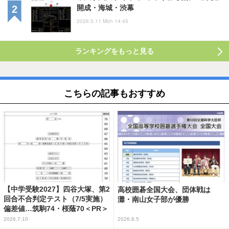
開成・海城・渋幕
2026.5.11 Mon 14:45
ランキングをもっと見る
こちらの記事もおすすめ
【中学受験2027】四谷大塚、第2
高校囲碁全国大会、団体戦は
回合不合判定テスト（7/5実施）
灘・南山女子部が優勝
偏差値…筑駒74・桜蔭70＜PR＞
2026.7.10
2026.8.5