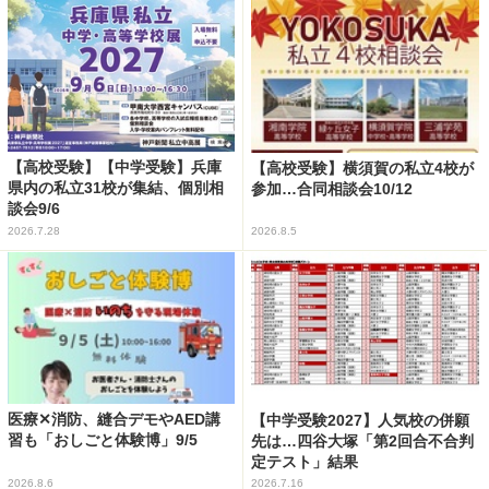
【高校受験】【中学受験】兵庫
【高校受験】横須賀の私立4校が
県内の私立31校が集結、個別相
参加…合同相談会10/12
談会9/6
2026.7.28
2026.8.5
医療✕消防、縫合デモやAED講
【中学受験2027】人気校の併願
習も「おしごと体験博」9/5
先は…四谷大塚「第2回合不合判
定テスト」結果
2026.8.6
2026.7.16