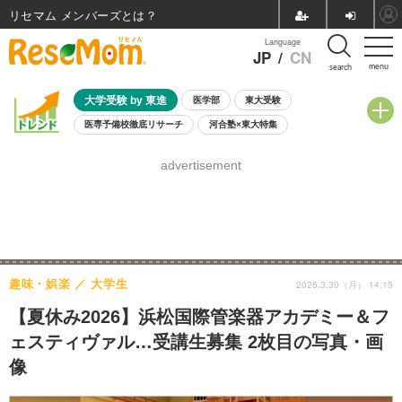
リセマム メンバーズ
Language
JP
/
CN
menu
search
大学受験 by 東進
医学部
東大受験
医専予備校徹底リサーチ
河合塾×東大特集
親子で考える大学選び
高校受験
中学受験
小学校受験
advertisement
共通テスト
夏休み
8月開催学校説明会・相談会
8月開催イベント・WS
全国公立高校 過去問
人気記事
自由研究教材（小学生向け）
自由研究教材（中学生向け）
ランキング
趣味・娯楽
大学生
2026.3.30（月） 14:15
【夏休み2026】浜松国際管楽器アカデミー＆フ
ェスティヴァル…受講生募集 2枚目の写真・画
像