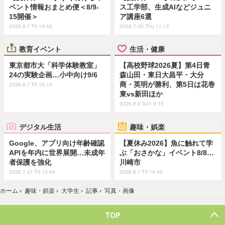
ベント情報おまとめ便＜8/9-
ス工学部、生成AIなどジュニ
15開催＞
ア講座6選
2026.8.7 Fri 19:45
2026.7.30 Thu 11:15
教育イベント
生活・健康
東京都市大「科学体験教室」
【高校野球2026夏】第4日青
24の実験企画…小中向け9/6
森山田・東日大昌平・大分
商・英明が勝利、第5日は花巻
2026.8.7 Fri 18:15
東vs新田ほか
2026.8.9 Sun 9:15
デジタル生活
趣味・娯楽
Google、アプリ向け年齢確認
【夏休み2026】魚に触れて学
APIを年内に世界展開…未成年
ぶ「おさかな」イベント8/8…
者保護を強化
川崎市
2026.7.31 Fri 13:45
2026.8.7 Fri 10:45
ホーム
›
趣味・娯楽
›
大学生
›
記事
›
写真・画像
TOP