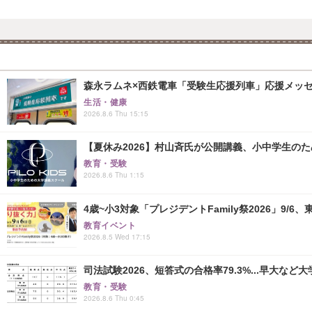
森永ラムネ×西鉄電車「受験生応援列車」応援メッセー
生活・健康
2026.8.6 Thu 15:15
【夏休み2026】村山斉氏が公開講義、小中学生の
教育・受験
2026.8.6 Thu 1:15
4歳~小3対象「プレジデントFamily祭2026」9/6
教育イベント
2026.8.5 Wed 17:15
司法試験2026、短答式の合格率79.3%...早大など
教育・受験
2026.8.6 Thu 0:45