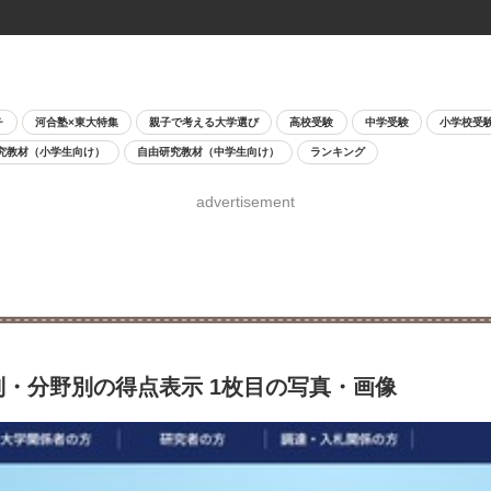
チ
河合塾×東大特集
親子で考える大学選び
高校受験
中学受験
小学校受
究教材（小学生向け）
自由研究教材（中学生向け）
ランキング
advertisement
目別・分野別の得点表示 1枚目の写真・画像