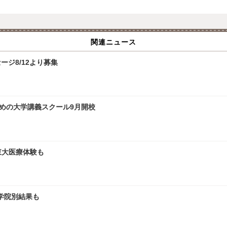
関連ニュース
ジ8/12より募集
ための大学講義スクール9月開校
、東大医療体験も
大学院別結果も