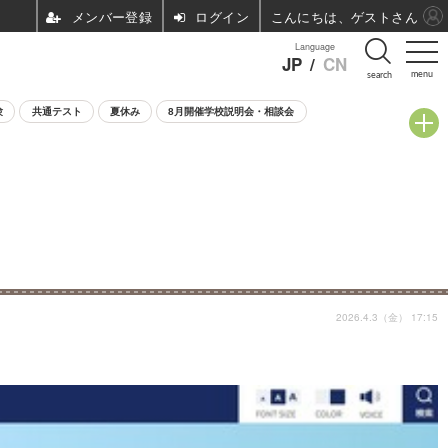
ログイン
こんにちは、ゲストさん
Language
JP
/
CN
menu
search
験
共通テスト
夏休み
8月開催学校説明会・相談会
2026.4.3（金） 17:15