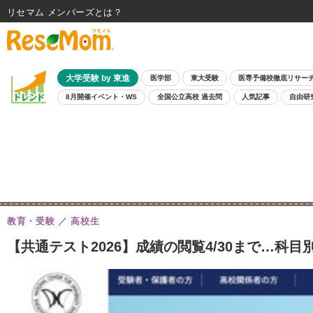
リセマム メンバーズ
大学受験 by 東進
医学部
東大受験
医専予備校徹底リサー
8月開催イベント・WS
全国公立高校 過去問
人気記事
自由研
教育・受験
高校生
【共通テスト2026】成績の閲覧4/30まで…科