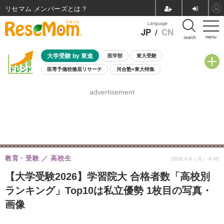
リセマム メンバーズ
Language
JP
/
CN
menu
search
大学受験 by 東進
医学部
東大受験
医専予備校徹底リサーチ
河合塾×東大特集
親子で考える大学選び
高校受験
中学受験
小学校受験
advertisement
共通テスト
夏休み
8月開催学校説明会・相談会
8月開催イベント・WS
全国公立高校 過去問
人気記事
自由研究教材（小学生向け）
自由研究教材（中学生向け）
ランキング
教育・受験
高校生
2026.4.6（月） 9:45
【大学受験2026】学習院大 合格者数「高校別
ランキング」Top10は私立優勢 1枚目の写真・
画像