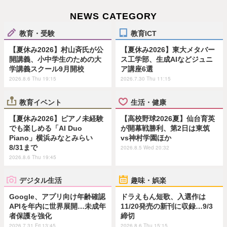
NEWS CATEGORY
教育・受験
教育ICT
【夏休み2026】村山斉氏が公
【夏休み2026】東大メタバー
開講義、小中学生のための大
ス工学部、生成AIなどジュニ
学講義スクール9月開校
ア講座6選
2026.8.6 Thu 19:15
2026.7.30 Thu 11:15
教育イベント
生活・健康
【夏休み2026】ピアノ未経験
【高校野球2026夏】仙台育英
でも楽しめる「AI Duo
が開幕戦勝利、第2日は東筑
Piano」横浜みなとみらい
vs神村学園ほか
8/31まで
2026.8.5 Wed 20:32
2026.8.6 Thu 19:45
デジタル生活
趣味・娯楽
Google、アプリ向け年齢確認
ドラえもん短歌、入選作は
APIを年内に世界展開…未成年
11/20発売の新刊に収録…9/3
者保護を強化
締切
2026.7.31 Fri 13:45
2026.8.6 Thu 15:15