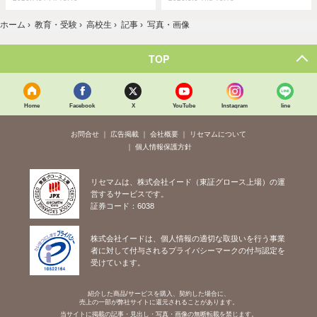
ホーム
›
教育・受験
›
高校生
›
記事
›
写真・画像
TOP
Home
Facebook
X
YouTube
Instagram
line
お問合せ
広告掲載
会社概要
リセマムについて
個人情報保護方針
リセマムは、株式会社イード（東証グロース上場）の運
営するサービスです。
証券コード：6038
株式会社イードは、個人情報の適切な取扱いを行う事業
者に対して付与されるプライバシーマークの付与認定を
受けています。
紹介した商品/サービスを購入、契約した場合に、
売上の一部が弊社サイトに還元されることがあります。
当サイトに掲載の記事・見出し・写真・画像の無断転載を禁じます。