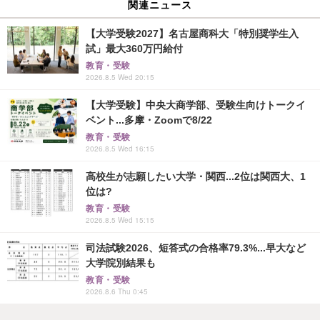
関連ニュース
【大学受験2027】名古屋商科大「特別奨学生入
試」最大360万円給付
教育・受験
2026.8.5 Wed 20:15
【大学受験】中央大商学部、受験生向けトークイ
ベント...多摩・Zoomで8/22
教育・受験
2026.8.5 Wed 16:15
高校生が志願したい大学・関西...2位は関西大、1
位は?
教育・受験
2026.8.5 Wed 15:15
司法試験2026、短答式の合格率79.3%...早大など
大学院別結果も
教育・受験
2026.8.6 Thu 0:45