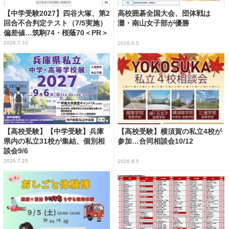
【中学受験2027】四谷大塚、第2
高校囲碁全国大会、団体戦は
回合不合判定テスト（7/5実施）
灘・南山女子部が優勝
偏差値…筑駒74・桜蔭70＜PR＞
2026.7.10
2026.8.5
【高校受験】【中学受験】兵庫
【高校受験】横須賀の私立4校が
県内の私立31校が集結、個別相
参加…合同相談会10/12
談会9/6
2026.7.28
2026.8.5