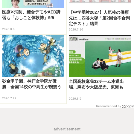
医療✕消防、縫合デモやAED講
【中学受験2027】人気校の併願
習も「おしごと体験博」9/5
先は…四谷大塚「第2回合不合判
定テスト」結果
2026.8.6
2026.7.16
砂金甲子園、神戸女学院が優
全国高校麻雀32チーム本選出
勝…全国14校の中高生が腕競う
場…麻布や大阪星光、東海も
2026.7.29
2026.8.5
Recommended by
advertisement