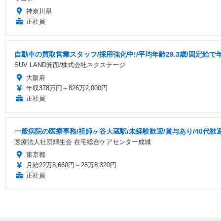
神奈川県
正社員
自動車の買取営業スタッフ/採用強化中!/平均年齢29.3歳/固定給で
SUV LAND箕面/株式会社ネクステージ
大阪府
年収378万円～826万2,000円
正社員
一般病院の医療事務/祖師ヶ谷大蔵駅/未経験歓迎/賞与あり/40代歓
医療法人社団輝生会 在宅総合ケアセンター成城
東京都
月給22万8,660円～28万8,320円
正社員