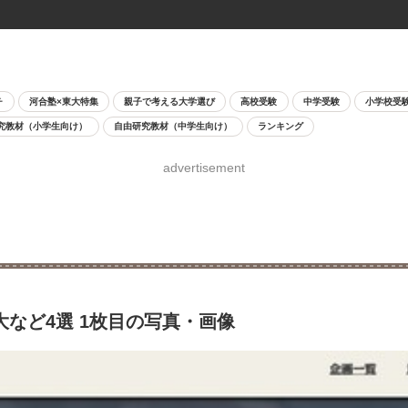
チ
河合塾×東大特集
親子で考える大学選び
高校受験
中学受験
小学校受
究教材（小学生向け）
自由研究教材（中学生向け）
ランキング
advertisement
大など4選 1枚目の写真・画像