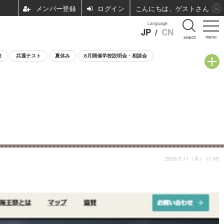
ログイン
こんにちは、ゲストさん
Language
JP
/
CN
menu
search
験
共通テスト
夏休み
8月開催学校説明会・相談会
2026.5.11（月） 11:45