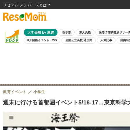
リセマム メンバーズ
大学受験 by 東進
医学部
東大受験
医専予備校徹底リサー
8月開催イベント・WS
全国公立高校 過去問
人気記事
自由研
教育イベント
小学生
週末に行ける首都圏イベント5/16-17…東京科学