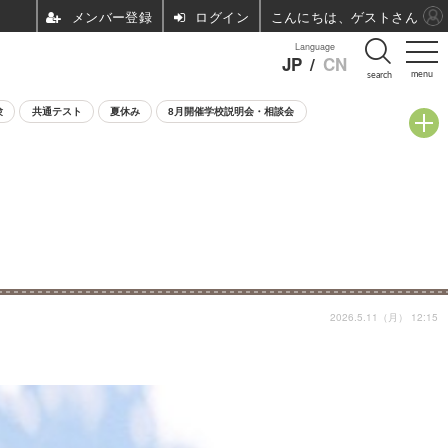
ログイン
こんにちは、ゲストさん
Language
JP
/
CN
menu
search
験
共通テスト
夏休み
8月開催学校説明会・相談会
2026.5.11（月） 12:15