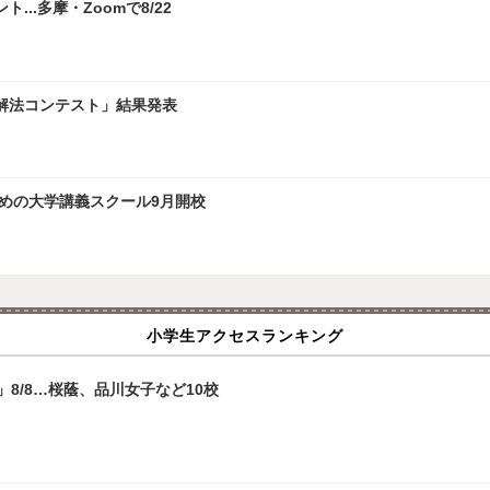
.多摩・Zoomで8/22
学解法コンテスト」結果発表
ための大学講義スクール9月開校
小学生アクセスランキング
8/8…桜蔭、品川女子など10校