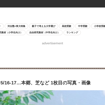
チ
河合塾×東大特集
親子で考える大学選び
高校受験
中学受験
小学校受
究教材（小学生向け）
自由研究教材（中学生向け）
ランキング
advertisement
16-17…本郷、芝など 1枚目の写真・画像