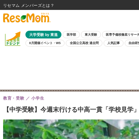
リセマム メンバーズ
大学受験 by 東進
医学部
東大受験
医専予備校徹底リサー
8月開催イベント・WS
全国公立高校 過去問
人気記事
自由研
教育・受験
小学生
【中学受験】今週末行ける中高一貫「学校見学」5/