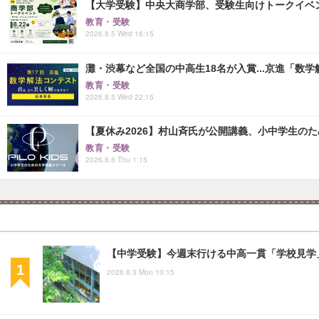
【大学受験】中央大商学部、受験生向けトークイベント..
教育・受験
2026.8.5 Wed 16:15
灘・渋幕など全国の中高生18名が入賞...京進「数
教育・受験
2026.8.5 Wed 22:15
【夏休み2026】村山斉氏が公開講義、小中学生の
教育・受験
2026.8.6 Thu 1:15
【中学受験】今週末行ける中高一貫「学校見学」
2026.8.3 Mon 10:15