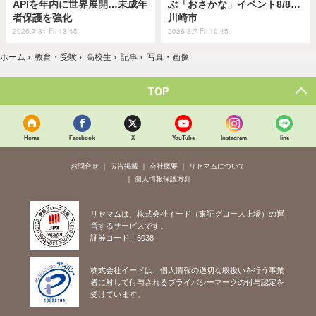
APIを年内に世界展開…未成年
ぶ「おさかな」イベント8/8…
者保護を強化
川崎市
2026.7.31 Fri 13:45
2026.8.7 Fri 10:45
ホーム
›
教育・受験
›
高校生
›
記事
›
写真・画像
TOP
Home
Facebook
X
YouTube
Instagram
line
お問合せ
広告掲載
会社概要
リセマムについて
個人情報保護方針
リセマムは、株式会社イード（東証グロース上場）の運
営するサービスです。
証券コード：6038
株式会社イードは、個人情報の適切な取扱いを行う事業
者に対して付与されるプライバシーマークの付与認定を
受けています。