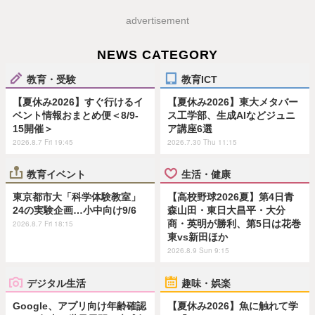
advertisement
NEWS CATEGORY
教育・受験
教育ICT
【夏休み2026】すぐ行けるイ
【夏休み2026】東大メタバー
ベント情報おまとめ便＜8/9-
ス工学部、生成AIなどジュニ
15開催＞
ア講座6選
2026.8.7 Fri 19:45
2026.7.30 Thu 11:15
教育イベント
生活・健康
東京都市大「科学体験教室」
【高校野球2026夏】第4日青
24の実験企画…小中向け9/6
森山田・東日大昌平・大分
商・英明が勝利、第5日は花巻
2026.8.7 Fri 18:15
東vs新田ほか
2026.8.9 Sun 9:15
デジタル生活
趣味・娯楽
Google、アプリ向け年齢確認
【夏休み2026】魚に触れて学