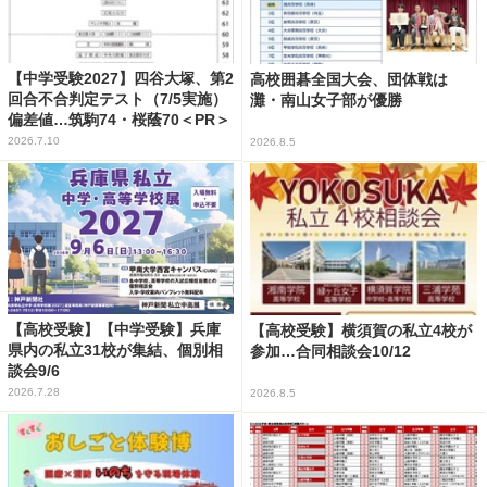
【中学受験2027】四谷大塚、第2
高校囲碁全国大会、団体戦は
回合不合判定テスト（7/5実施）
灘・南山女子部が優勝
偏差値…筑駒74・桜蔭70＜PR＞
2026.7.10
2026.8.5
【高校受験】【中学受験】兵庫
【高校受験】横須賀の私立4校が
県内の私立31校が集結、個別相
参加…合同相談会10/12
談会9/6
2026.7.28
2026.8.5