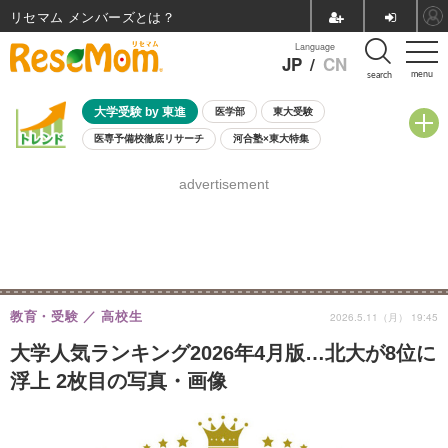
リセマム メンバーズ
Language
JP
/
CN
menu
search
大学受験 by 東進
医学部
東大受験
医専予備校徹底リサーチ
河合塾×東大特集
親子で考える大学選び
高校受験
中学受験
小学校受験
advertisement
共通テスト
夏休み
8月開催学校説明会・相談会
8月開催イベント・WS
全国公立高校 過去問
人気記事
自由研究教材（小学生向け）
自由研究教材（中学生向け）
ランキング
教育・受験
高校生
2026.5.11（月） 19:45
大学人気ランキング2026年4月版…北大が8位に
浮上 2枚目の写真・画像