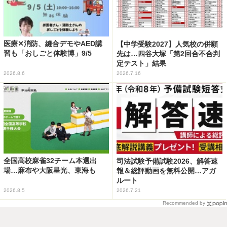
医療✕消防、縫合デモやAED講
【中学受験2027】人気校の併願
習も「おしごと体験博」9/5
先は…四谷大塚「第2回合不合判
定テスト」結果
2026.8.6
2026.7.16
全国高校麻雀32チーム本選出
司法試験予備試験2026、解答速
場…麻布や大阪星光、東海も
報＆総評動画を無料公開…アガ
ルート
2026.8.5
2026.7.21
Recommended by