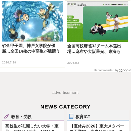
砂金甲子園、神戸女学院が優
全国高校麻雀32チーム本選出
勝…全国14校の中高生が腕競う
場…麻布や大阪星光、東海も
2026.7.29
2026.8.5
Recommended by
advertisement
NEWS CATEGORY
教育・受験
教育ICT
高校生が志願したい大学・東
【夏休み2026】東大メタバー