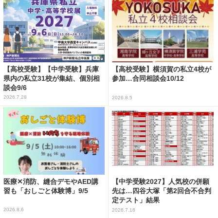
【高校受験】【中学受験】兵庫
【高校受験】横須賀の私立4校が
県内の私立31校が集結、個別相
参加…合同相談会10/12
談会9/6
2026.7.28
2026.8.5
医療✕消防、縫合デモやAED講
【中学受験2027】人気校の併願
習も「おしごと体験博」9/5
先は…四谷大塚「第2回合不合判
定テスト」結果
2026.8.6
2026.7.16