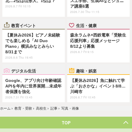
北…2位は山形大、1位は？
ス工学部、生成AIなどジュニ
ア講座6選
2026.8.7 Fri 10:15
2026.7.30 Thu 11:15
教育イベント
生活・健康
【夏休み2026】ピアノ未経験
森永ラムネ×西鉄電車「受験生
でも楽しめる「AI Duo
応援列車」応援メッセージ
Piano」横浜みなとみらい
8/12より募集
8/31まで
2026.8.7 Fri 9:15
2026.8.6 Thu 19:45
デジタル生活
趣味・娯楽
Google、アプリ向け年齢確認
【夏休み2026】魚に触れて学
APIを年内に世界展開…未成年
ぶ「おさかな」イベント8/8…
者保護を強化
川崎市
2026.7.31 Fri 13:45
2026.8.7 Fri 10:45
ホーム
›
教育・受験
›
高校生
›
記事
›
写真・画像
TOP