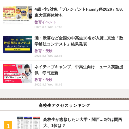
4歳~小3対象「プレジデントFamily祭2026」9/6、
東大医療体験も
教育イベント
2026.8.5 Wed 17:15
灘・渋幕など全国の中高生18名が入賞...京進「数
学解法コンテスト」結果発表
教育・受験
2026.8.5 Wed 22:15
ネイティブキャンプ、中高生向けニュース英語提
供...毎日更新
教育・受験
2026.8.5 Wed 18:15
高校生アクセスランキング
高校生が志願したい大学・関西…2位は関西
大、1位は？