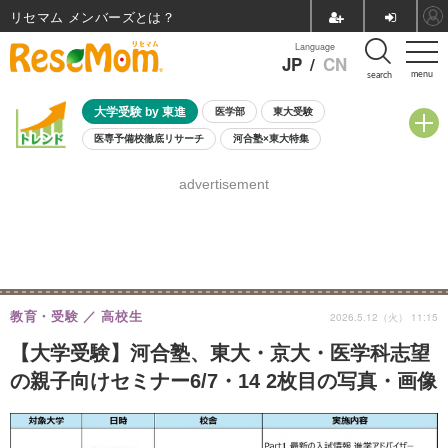
リセマム メンバーズ
Language
JP
/
CN
menu
search
大学受験 by 東進
医学部
東大受験
医専予備校徹底リサーチ
河合塾×東大特集
親子で考える大学選び
高校受験
中学受験
小学校受験
advertisement
共通テスト
夏休み
8月開催学校説明会・相談会
8月開催イベント・WS
全国公立高校 過去問
人気記事
自由研究教材（小学生向け）
自由研究教材（中学生向け）
ランキング
教育・受験
高校生
2026.5.12（火） 11:15
【大学受験】河合塾、東大・京大・医学科志望
の親子向けセミナー6/7・14 2枚目の写真・画像