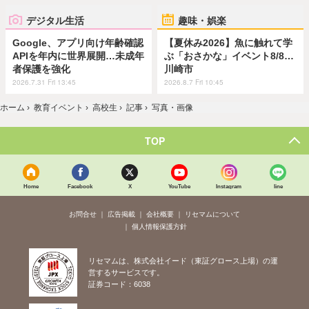
デジタル生活
趣味・娯楽
Google、アプリ向け年齢確認
【夏休み2026】魚に触れて学
APIを年内に世界展開…未成年
ぶ「おさかな」イベント8/8…
者保護を強化
川崎市
2026.7.31 Fri 13:45
2026.8.7 Fri 10:45
ホーム
›
教育イベント
›
高校生
›
記事
›
写真・画像
TOP
Home
Facebook
X
YouTube
Instagram
line
お問合せ
広告掲載
会社概要
リセマムについて
個人情報保護方針
リセマムは、株式会社イード（東証グロース上場）の運
営するサービスです。
証券コード：6038