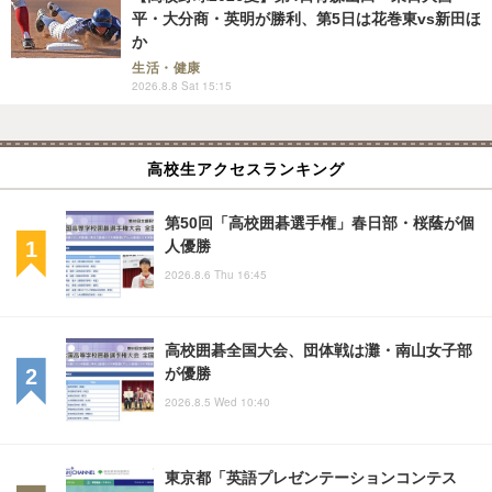
平・大分商・英明が勝利、第5日は花巻東vs新田ほ
か
生活・健康
2026.8.8 Sat 15:15
高校生アクセスランキング
第50回「高校囲碁選手権」春日部・桜蔭が個
人優勝
2026.8.6 Thu 16:45
高校囲碁全国大会、団体戦は灘・南山女子部
が優勝
2026.8.5 Wed 10:40
東京都「英語プレゼンテーションコンテス