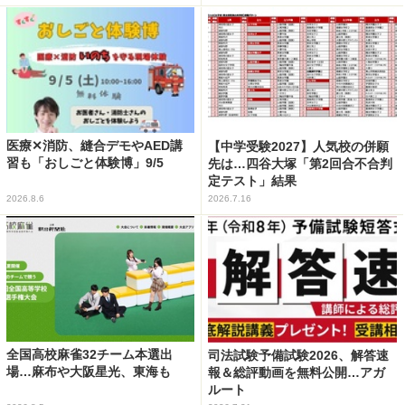
医療✕消防、縫合デモやAED講
【中学受験2027】人気校の併願
習も「おしごと体験博」9/5
先は…四谷大塚「第2回合不合判
定テスト」結果
2026.8.6
2026.7.16
全国高校麻雀32チーム本選出
司法試験予備試験2026、解答速
場…麻布や大阪星光、東海も
報＆総評動画を無料公開…アガ
ルート