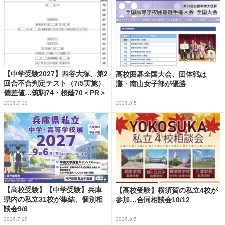
【中学受験2027】四谷大塚、第2
高校囲碁全国大会、団体戦は
回合不合判定テスト（7/5実施）
灘・南山女子部が優勝
偏差値…筑駒74・桜蔭70＜PR＞
2026.7.10
2026.8.5
【高校受験】【中学受験】兵庫
【高校受験】横須賀の私立4校が
県内の私立31校が集結、個別相
参加…合同相談会10/12
談会9/6
2026.7.28
2026.8.5