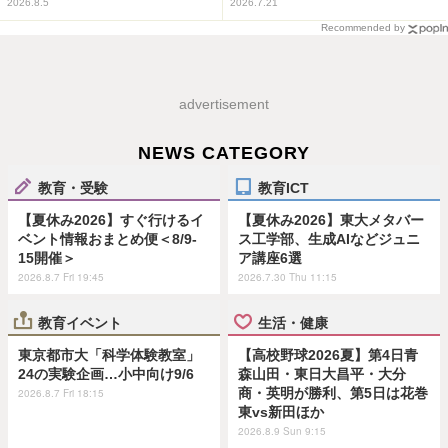
2026.8.5
2026.7.21
Recommended by
advertisement
NEWS CATEGORY
教育・受験
教育ICT
【夏休み2026】すぐ行けるイ
【夏休み2026】東大メタバー
ベント情報おまとめ便＜8/9-
ス工学部、生成AIなどジュニ
15開催＞
ア講座6選
2026.8.7 Fri 19:45
2026.7.30 Thu 11:15
教育イベント
生活・健康
東京都市大「科学体験教室」
【高校野球2026夏】第4日青
24の実験企画…小中向け9/6
森山田・東日大昌平・大分
商・英明が勝利、第5日は花巻
2026.8.7 Fri 18:15
東vs新田ほか
2026.8.9 Sun 9:15