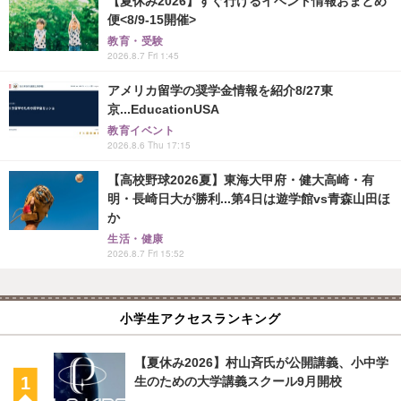
【夏休み2026】すぐ行けるイベント情報おまとめ
便<8/9-15開催>
教育・受験
2026.8.7 Fri 1:45
アメリカ留学の奨学金情報を紹介8/27東
京...EducationUSA
教育イベント
2026.8.6 Thu 17:15
【高校野球2026夏】東海大甲府・健大高崎・有
明・長崎日大が勝利...第4日は遊学館vs青森山田ほ
か
生活・健康
2026.8.7 Fri 15:52
小学生アクセスランキング
【夏休み2026】村山斉氏が公開講義、小中学
生のための大学講義スクール9月開校