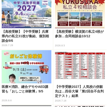
【高校受験】【中学受験】兵庫
【高校受験】横須賀の私立4校が
県内の私立31校が集結、個別相
参加…合同相談会10/12
談会9/6
2026.7.28
2026.8.5
医療✕消防、縫合デモやAED講
【中学受験2027】人気校の併願
習も「おしごと体験博」9/5
先は…四谷大塚「第2回合不合判
定テスト」結果
2026.8.6
2026.7.16