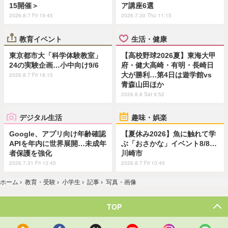
15開催＞
ア講座6選
2026.8.7 Fri 19:45
2026.7.30 Thu 11:15
教育イベント
生活・健康
東京都市大「科学体験教室」
【高校野球2026夏】東海大甲
24の実験企画…小中向け9/6
府・健大高崎・有明・長崎日
大が勝利…第4日は遊学館vs
2026.8.7 Fri 18:15
青森山田ほか
2026.8.8 Sat 9:52
デジタル生活
趣味・娯楽
Google、アプリ向け年齢確認
【夏休み2026】魚に触れて学
APIを年内に世界展開…未成年
ぶ「おさかな」イベント8/8…
者保護を強化
川崎市
2026.7.31 Fri 13:45
2026.8.7 Fri 10:45
ホーム
›
教育・受験
›
小学生
›
記事
›
写真・画像
TOP