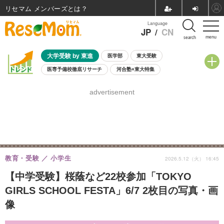
リセマム メンバーズ
Language
JP
/
CN
menu
search
大学受験 by 東進
医学部
東大受験
医専予備校徹底リサーチ
河合塾×東大特集
親子で考える大学選び
高校受験
中学受験
小学校受験
advertisement
共通テスト
夏休み
8月開催学校説明会・相談会
8月開催イベント・WS
全国公立高校 過去問
人気記事
自由研究教材（小学生向け）
自由研究教材（中学生向け）
ランキング
教育・受験
小学生
2026.5.12（火） 16:45
【中学受験】桜蔭など22校参加「TOKYO
GIRLS SCHOOL FESTA」6/7 2枚目の写真・画
像