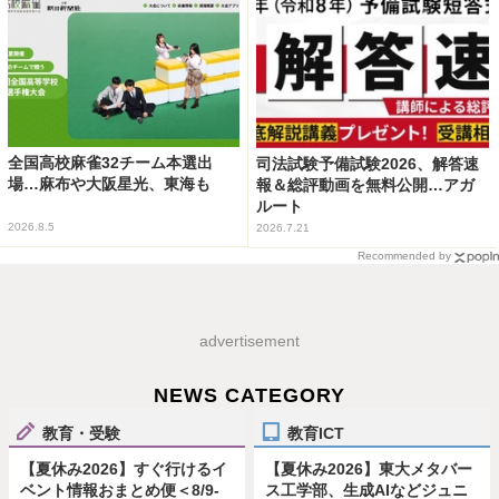
全国高校麻雀32チーム本選出
司法試験予備試験2026、解答速
場…麻布や大阪星光、東海も
報＆総評動画を無料公開…アガ
ルート
2026.8.5
2026.7.21
Recommended by
advertisement
NEWS CATEGORY
教育・受験
教育ICT
【夏休み2026】すぐ行けるイ
【夏休み2026】東大メタバー
ベント情報おまとめ便＜8/9-
ス工学部、生成AIなどジュニ