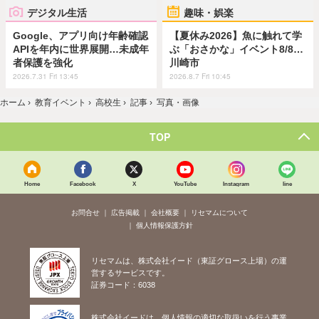
デジタル生活
趣味・娯楽
Google、アプリ向け年齢確認
【夏休み2026】魚に触れて学
APIを年内に世界展開…未成年
ぶ「おさかな」イベント8/8…
者保護を強化
川崎市
2026.7.31 Fri 13:45
2026.8.7 Fri 10:45
ホーム
›
教育イベント
›
高校生
›
記事
›
写真・画像
TOP
Home
Facebook
X
YouTube
Instagram
line
お問合せ
広告掲載
会社概要
リセマムについて
個人情報保護方針
リセマムは、株式会社イード（東証グロース上場）の運
営するサービスです。
証券コード：6038
株式会社イードは、個人情報の適切な取扱いを行う事業