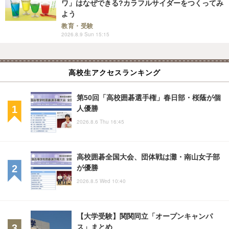
ワ」はなぜできる?カラフルサイダーをつくってみ
よう
教育・受験
2026.8.9 Sun 15:15
高校生アクセスランキング
第50回「高校囲碁選手権」春日部・桜蔭が個
人優勝
2026.8.6 Thu 16:45
高校囲碁全国大会、団体戦は灘・南山女子部
が優勝
2026.8.5 Wed 10:40
【大学受験】関関同立「オープンキャンパ
ス」まとめ