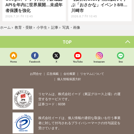
APIを年内に世界展開…未成年
ぶ「おさかな」イベント8/8…
者保護を強化
川崎市
2026.7.31 Fri 13:45
2026.8.7 Fri 10:45
ホーム
›
教育・受験
›
小学生
›
記事
›
写真・画像
TOP
Home
Facebook
X
YouTube
Instagram
line
お問合せ
広告掲載
会社概要
リセマムについて
個人情報保護方針
リセマムは、株式会社イード（東証グロース上場）の運
営するサービスです。
証券コード：6038
株式会社イードは、個人情報の適切な取扱いを行う事業
者に対して付与されるプライバシーマークの付与認定を
受けています。