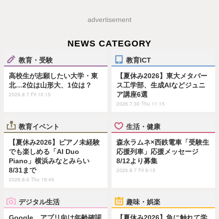
advertisement
NEWS CATEGORY
教育・受験
教育ICT
高校生が志願したい大学・東
【夏休み2026】東大メタバー
北…2位は山形大、1位は？
ス工学部、生成AIなどジュニ
ア講座6選
2026.8.7 Fri 10:15
2026.7.30 Thu 11:15
教育イベント
生活・健康
【夏休み2026】ピアノ未経験
森永ラムネ×西鉄電車「受験生
でも楽しめる「AI Duo
応援列車」応援メッセージ
Piano」横浜みなとみらい
8/12より募集
8/31まで
2026.8.7 Fri 9:15
2026.8.6 Thu 19:45
デジタル生活
趣味・娯楽
Google、アプリ向け年齢確認
【夏休み2026】魚に触れて学