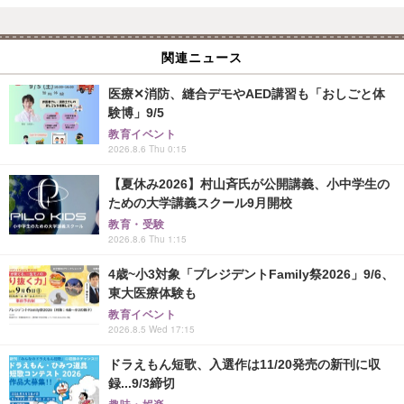
関連ニュース
医療✕消防、縫合デモやAED講習も「おしごと体
験博」9/5
教育イベント
2026.8.6 Thu 0:15
【夏休み2026】村山斉氏が公開講義、小中学生の
ための大学講義スクール9月開校
教育・受験
2026.8.6 Thu 1:15
4歳~小3対象「プレジデントFamily祭2026」9/6、
東大医療体験も
教育イベント
2026.8.5 Wed 17:15
ドラえもん短歌、入選作は11/20発売の新刊に収
録...9/3締切