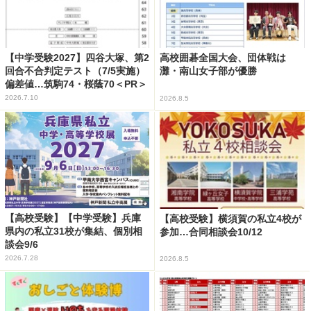
【中学受験2027】四谷大塚、第2
高校囲碁全国大会、団体戦は
回合不合判定テスト（7/5実施）
灘・南山女子部が優勝
偏差値…筑駒74・桜蔭70＜PR＞
2026.7.10
2026.8.5
【高校受験】【中学受験】兵庫
【高校受験】横須賀の私立4校が
県内の私立31校が集結、個別相
参加…合同相談会10/12
談会9/6
2026.7.28
2026.8.5