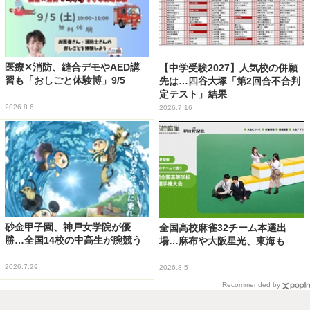
医療✕消防、縫合デモやAED講
【中学受験2027】人気校の併願
習も「おしごと体験博」9/5
先は…四谷大塚「第2回合不合判
定テスト」結果
2026.8.6
2026.7.16
砂金甲子園、神戸女学院が優
全国高校麻雀32チーム本選出
勝…全国14校の中高生が腕競う
場…麻布や大阪星光、東海も
2026.7.29
2026.8.5
Recommended by