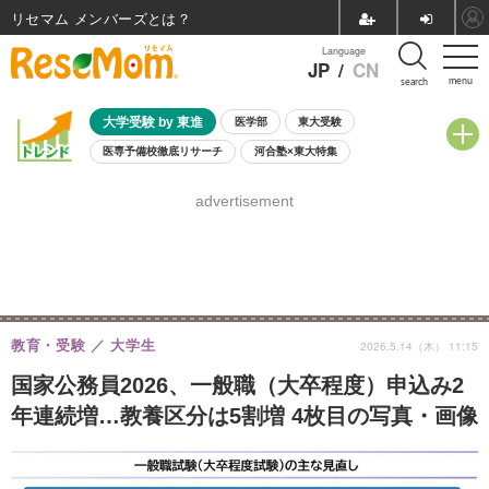
リセマム メンバーズ
Language
JP
/
CN
menu
search
大学受験 by 東進
医学部
東大受験
医専予備校徹底リサーチ
河合塾×東大特集
親子で考える大学選び
高校受験
中学受験
小学校受験
advertisement
共通テスト
夏休み
8月開催学校説明会・相談会
8月開催イベント・WS
全国公立高校 過去問
人気記事
自由研究教材（小学生向け）
自由研究教材（中学生向け）
ランキング
教育・受験
大学生
2026.5.14（木） 11:15
国家公務員2026、一般職（大卒程度）申込み2
年連続増…教養区分は5割増 4枚目の写真・画像