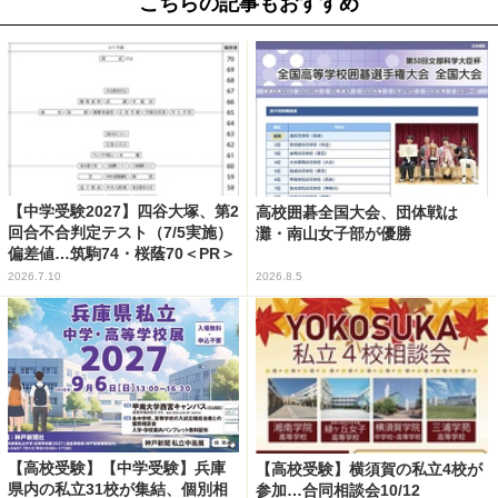
こちらの記事もおすすめ
【中学受験2027】四谷大塚、第2
高校囲碁全国大会、団体戦は
回合不合判定テスト（7/5実施）
灘・南山女子部が優勝
偏差値…筑駒74・桜蔭70＜PR＞
2026.7.10
2026.8.5
【高校受験】【中学受験】兵庫
【高校受験】横須賀の私立4校が
県内の私立31校が集結、個別相
参加…合同相談会10/12