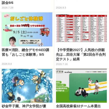
談会9/6
2026.7.28
2026.8.5
医療✕消防、縫合デモやAED講
【中学受験2027】人気校の併願
習も「おしごと体験博」9/5
先は…四谷大塚「第2回合不合判
定テスト」結果
2026.8.6
2026.7.16
砂金甲子園、神戸女学院が優
全国高校麻雀32チーム本選出