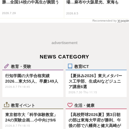
勝…全国14校の中高生が腕競う
場…麻布や大阪星光、東海も
2026.7.29
2026.8.5
Recommended by
advertisement
NEWS CATEGORY
教育・受験
教育ICT
行知学園の大学合格実績
【夏休み2026】東大メタバー
2026…東大55人、早慶149人
ス工学部、生成AIなどジュニ
ア講座6選
2026.8.7 Fri 18:45
2026.7.30 Thu 11:15
教育イベント
生活・健康
東京都市大「科学体験教室」
【高校野球2026夏】第3日朝
24の実験企画…小中向け9/6
の部は東海大甲府が勝利、午
後の部で八幡商と健大高崎が
2026.8.7 Fri 18:15