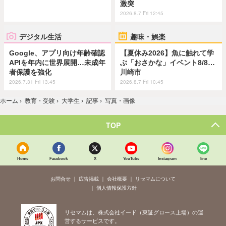
激突
2026.8.7 Fri 12:45
デジタル生活
趣味・娯楽
Google、アプリ向け年齢確認
【夏休み2026】魚に触れて学
APIを年内に世界展開…未成年
ぶ「おさかな」イベント8/8…
者保護を強化
川崎市
2026.7.31 Fri 13:45
2026.8.7 Fri 10:45
ホーム
›
教育・受験
›
大学生
›
記事
›
写真・画像
TOP
Home
Facebook
X
YouTube
Instagram
line
お問合せ
広告掲載
会社概要
リセマムについて
個人情報保護方針
リセマムは、株式会社イード（東証グロース上場）の運
営するサービスです。