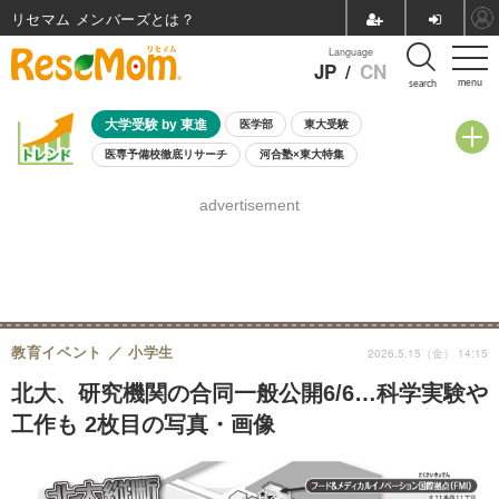
リセマム メンバーズ
Language
JP
/
CN
menu
search
大学受験 by 東進
医学部
東大受験
医専予備校徹底リサーチ
河合塾×東大特集
親子で考える大学選び
高校受験
中学受験
小学校受験
advertisement
共通テスト
夏休み
8月開催学校説明会・相談会
8月開催イベント・WS
全国公立高校 過去問
人気記事
自由研究教材（小学生向け）
自由研究教材（中学生向け）
ランキング
教育イベント
小学生
2026.5.15（金） 14:15
北大、研究機関の合同一般公開6/6…科学実験や
工作も 2枚目の写真・画像