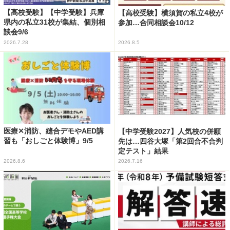
【高校受験】【中学受験】兵庫
【高校受験】横須賀の私立4校が
県内の私立31校が集結、個別相
参加…合同相談会10/12
談会9/6
2026.7.28
2026.8.5
医療✕消防、縫合デモやAED講
【中学受験2027】人気校の併願
習も「おしごと体験博」9/5
先は…四谷大塚「第2回合不合判
定テスト」結果
2026.8.6
2026.7.16