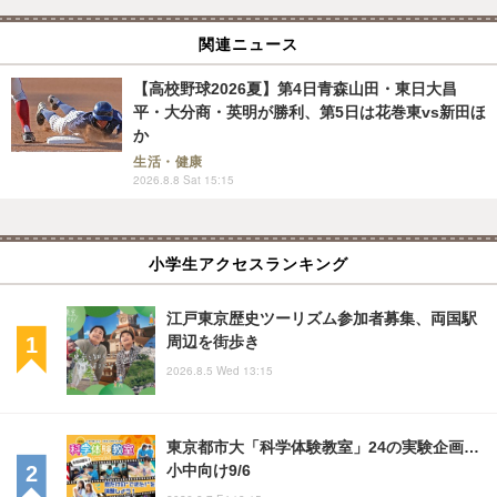
関連ニュース
【高校野球2026夏】第4日青森山田・東日大昌
平・大分商・英明が勝利、第5日は花巻東vs新田ほ
か
生活・健康
2026.8.8 Sat 15:15
小学生アクセスランキング
江戸東京歴史ツーリズム参加者募集、両国駅
周辺を街歩き
2026.8.5 Wed 13:15
東京都市大「科学体験教室」24の実験企画…
小中向け9/6