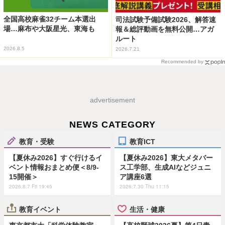
全国高校麻雀32チーム本選出
司法試験予備試験2026、解答速
場…麻布や大阪星光、東海も
報＆総評動画を無料公開…アガ
ルート
2026.8.5
2026.7.21
Recommended by
advertisement
NEWS CATEGORY
教育・受験
教育ICT
【夏休み2026】すぐ行けるイ
【夏休み2026】東大メタバー
ベント情報おまとめ便＜8/9-
ス工学部、生成AIなどジュニ
15開催＞
ア講座6選
2026.8.7 Fri 19:45
2026.7.30 Thu 11:15
教育イベント
生活・健康