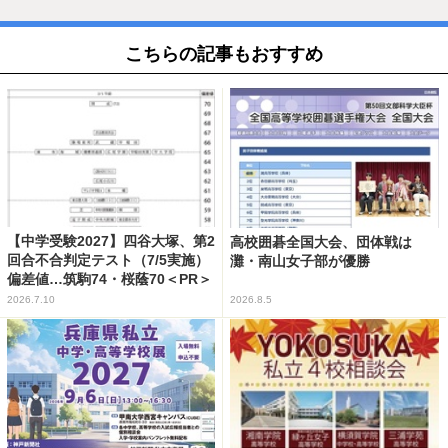
こちらの記事もおすすめ
【中学受験2027】四谷大塚、第2
高校囲碁全国大会、団体戦は
回合不合判定テスト（7/5実施）
灘・南山女子部が優勝
偏差値…筑駒74・桜蔭70＜PR＞
2026.7.10
2026.8.5