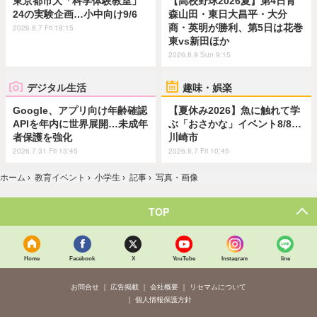
東京都市大「科学体験教室」
【高校野球2026夏】第4日青
24の実験企画…小中向け9/6
森山田・東日大昌平・大分
商・英明が勝利、第5日は花巻
2026.8.7 Fri 18:15
東vs新田ほか
2026.8.9 Sun 9:15
デジタル生活
趣味・娯楽
Google、アプリ向け年齢確認
【夏休み2026】魚に触れて学
APIを年内に世界展開…未成年
ぶ「おさかな」イベント8/8…
者保護を強化
川崎市
2026.7.31 Fri 13:45
2026.8.7 Fri 10:45
ホーム
›
教育イベント
›
小学生
›
記事
›
写真・画像
TOP
Home
Facebook
X
YouTube
Instagram
line
お問合せ
広告掲載
会社概要
リセマムについて
個人情報保護方針