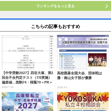
ランキングをもっと見る
こちらの記事もおすすめ
【中学受験2027】四谷大塚、第2
高校囲碁全国大会、団体戦は
回合不合判定テスト（7/5実施）
灘・南山女子部が優勝
偏差値…筑駒74・桜蔭70＜PR＞
2026.7.10
2026.8.5