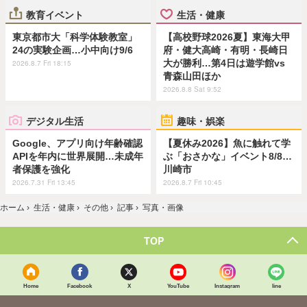
教育イベント
生活・健康
東京都市大「科学体験教室」
【高校野球2026夏】東海大甲
24の実験企画…小中向け9/6
府・健大高崎・有明・長崎日
大が勝利…第4日は遊学館vs
2026.8.7 Fri 18:15
青森山田ほか
2026.8.8 Sat 9:52
デジタル生活
趣味・娯楽
Google、アプリ向け年齢確認
【夏休み2026】魚に触れて学
APIを年内に世界展開…未成年
ぶ「おさかな」イベント8/8…
者保護を強化
川崎市
2026.7.31 Fri 13:45
2026.8.7 Fri 10:45
ホーム
›
生活・健康
›
その他
›
記事
›
写真・画像
TOP
Home
Facebook
X
YouTube
Instagram
line