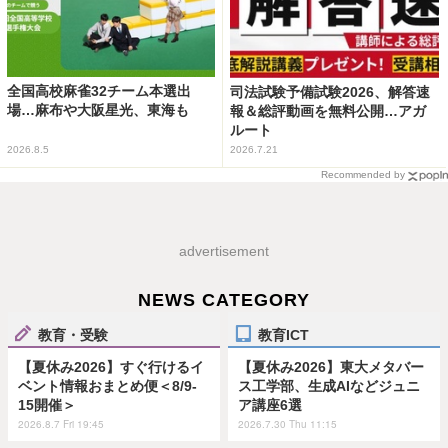
全国高校麻雀32チーム本選出
司法試験予備試験2026、解答速
場…麻布や大阪星光、東海も
報＆総評動画を無料公開…アガ
ルート
2026.8.5
2026.7.21
Recommended by
advertisement
NEWS CATEGORY
教育・受験
教育ICT
【夏休み2026】すぐ行けるイ
【夏休み2026】東大メタバー
ベント情報おまとめ便＜8/9-
ス工学部、生成AIなどジュニ
15開催＞
ア講座6選
2026.8.7 Fri 19:45
2026.7.30 Thu 11:15