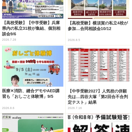
【高校受験】【中学受験】兵庫
【高校受験】横須賀の私立4校が
県内の私立31校が集結、個別相
参加…合同相談会10/12
談会9/6
2026.7.28
2026.8.5
医療✕消防、縫合デモやAED講
【中学受験2027】人気校の併願
習も「おしごと体験博」9/5
先は…四谷大塚「第2回合不合判
定テスト」結果
2026.8.6
2026.7.16