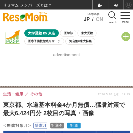
リセマム メンバーズ
Language
JP
/
CN
menu
search
大学受験 by 東進
医学部
東大受験
医専予備校徹底リサーチ
河合塾×東大特集
親子で考える大学選び
高校受験
中学受験
小学校受験
advertisement
共通テスト
夏休み
8月開催学校説明会・相談会
8月開催イベント・WS
全国公立高校 過去問
人気記事
自由研究教材（小学生向け）
自由研究教材（中学生向け）
ランキング
生活・健康
その他
2026.5.18（月） 19:15
東京都、水道基本料金4か月無償…猛暑対策で
最大6,424円分 2枚目の写真・画像