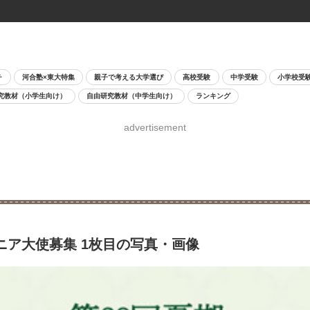
チ
河合塾×東大特集
親子で考える大学選び
高校受験
中学受験
小学校受
究教材（小学生向け）
自由研究教材（中学生向け）
ランキング
advertisement
ニア大使募集 1枚目の写真・画像