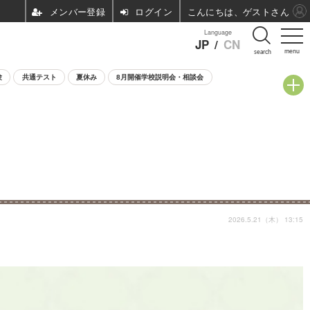
ログイン
こんにちは、ゲストさん
Language
JP
/
CN
menu
search
験
共通テスト
夏休み
8月開催学校説明会・相談会
2026.5.21（木） 13:15