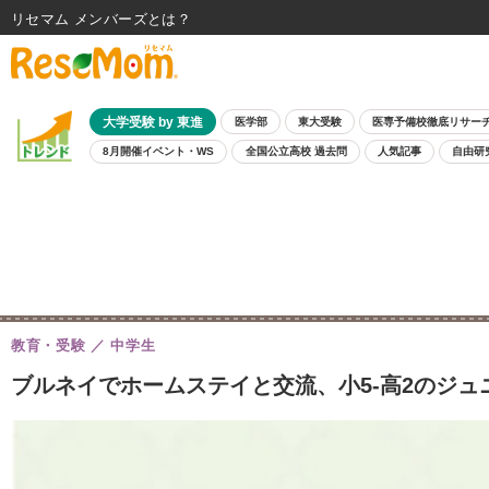
リセマム メンバーズ
大学受験 by 東進
医学部
東大受験
医専予備校徹底リサー
8月開催イベント・WS
全国公立高校 過去問
人気記事
自由研
教育・受験
中学生
ブルネイでホームステイと交流、小5-高2のジュ