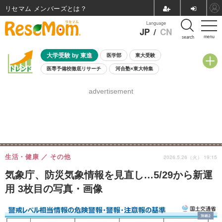
リセマム メンバーズ
Language
JP
/
CN
menu
search
大学受験 by 東進
医学部
東大受験
医専予備校徹底リサーチ
河合塾×東大特集
親子で考える大学選び
高校受験
中学受験
小学校受験
advertisement
共通テスト
夏休み
8月開催学校説明会・相談会
8月開催イベント・WS
全国公立高校 過去問
人気記事
自由研究教材（小学生向け）
自由研究教材（中学生向け）
ランキング
生活・健康
その他
2026.5.26（火） 19:15
気象庁、防災気象情報を見直し…5/29から新運
用 3枚目の写真・画像