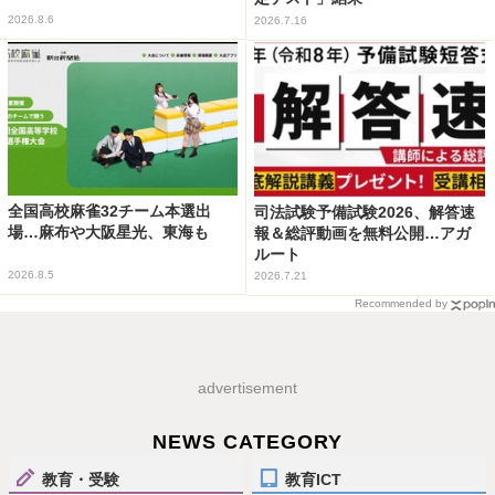
2026.8.6
2026.7.16
全国高校麻雀32チーム本選出
司法試験予備試験2026、解答速
場…麻布や大阪星光、東海も
報＆総評動画を無料公開…アガ
ルート
2026.8.5
2026.7.21
Recommended by
advertisement
NEWS CATEGORY
教育・受験
教育ICT