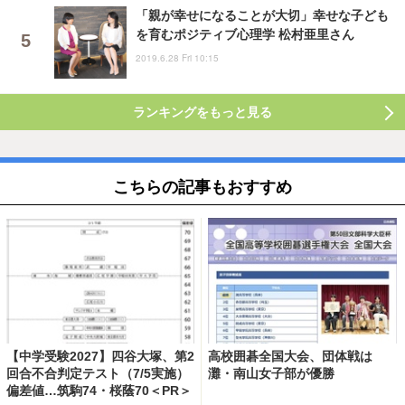
「親が幸せになることが大切」幸せな子ども
を育むポジティブ心理学 松村亜里さん
2019.6.28 Fri 10:15
ランキングをもっと見る
こちらの記事もおすすめ
【中学受験2027】四谷大塚、第2
高校囲碁全国大会、団体戦は
回合不合判定テスト（7/5実施）
灘・南山女子部が優勝
偏差値…筑駒74・桜蔭70＜PR＞