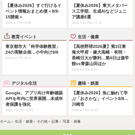
【夏休み2026】すぐ行けるイ
【夏休み2026】東大メタバー
ベント情報おまとめ便＜8/9-
ス工学部、生成AIなどジュニ
15開催＞
ア講座6選
2026.8.7 Fri 19:45
2026.7.30 Thu 11:15
教育イベント
生活・健康
東京都市大「科学体験教室」
【高校野球2026夏】第3日東
24の実験企画…小中向け9/6
海大甲府・健大高崎・有明・
長崎日大が勝利…第4日は遊学
2026.8.7 Fri 18:15
館vs青森山田ほか
2026.8.8 Sat 9:52
デジタル生活
趣味・娯楽
Google、アプリ向け年齢確認
【夏休み2026】魚に触れて学
APIを年内に世界展開…未成年
ぶ「おさかな」イベント8/8…
者保護を強化
川崎市
2026.7.31 Fri 13:45
2026.8.7 Fri 10:45
ホーム
›
生活・健康
›
その他
›
記事
›
写真・画像