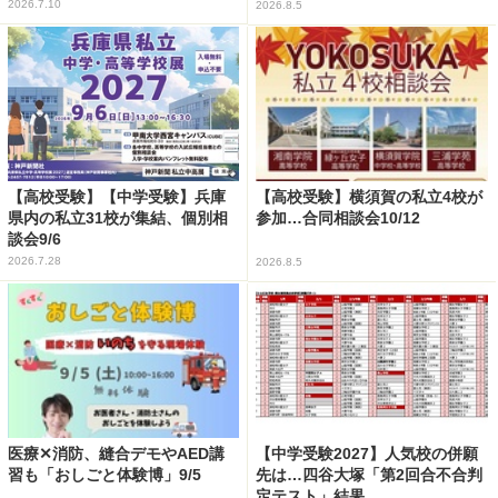
2026.7.10
2026.8.5
【高校受験】【中学受験】兵庫
【高校受験】横須賀の私立4校が
県内の私立31校が集結、個別相
参加…合同相談会10/12
談会9/6
2026.7.28
2026.8.5
医療✕消防、縫合デモやAED講
【中学受験2027】人気校の併願
習も「おしごと体験博」9/5
先は…四谷大塚「第2回合不合判
定テスト」結果