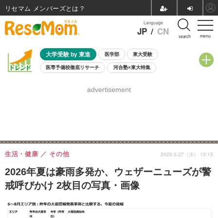
リセマム メンバーズ
Language
JP
/
CN
menu
search
大学受験 by 東進
医学部
東大受験
医専予備校徹底リサーチ
河合塾×東大特集
親子で考える大学選び
高校受験
中学受験
小学校受験
advertisement
共通テスト
夏休み
8月開催学校説明会・相談会
8月開催イベント・WS
全国公立高校 過去問
人気記事
自由研究教材（小学生向け）
自由研究教材（中学生向け）
ランキング
生活・健康
その他
2026.5.27（水） 13:15
2026年夏は豪雨多発か、ウェザーニューズが警
戒呼びかけ 2枚目の写真・画像