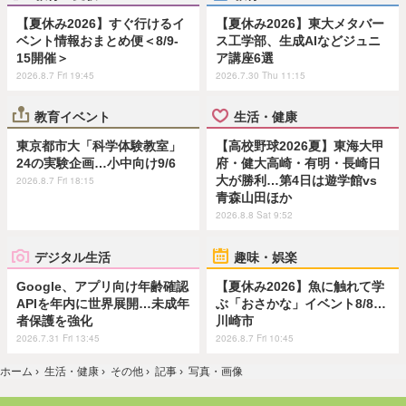
【夏休み2026】すぐ行けるイ
【夏休み2026】東大メタバー
ベント情報おまとめ便＜8/9-
ス工学部、生成AIなどジュニ
15開催＞
ア講座6選
2026.8.7 Fri 19:45
2026.7.30 Thu 11:15
教育イベント
生活・健康
東京都市大「科学体験教室」
【高校野球2026夏】東海大甲
24の実験企画…小中向け9/6
府・健大高崎・有明・長崎日
大が勝利…第4日は遊学館vs
2026.8.7 Fri 18:15
青森山田ほか
2026.8.8 Sat 9:52
デジタル生活
趣味・娯楽
Google、アプリ向け年齢確認
【夏休み2026】魚に触れて学
APIを年内に世界展開…未成年
ぶ「おさかな」イベント8/8…
者保護を強化
川崎市
2026.7.31 Fri 13:45
2026.8.7 Fri 10:45
ホーム
›
生活・健康
›
その他
›
記事
›
写真・画像