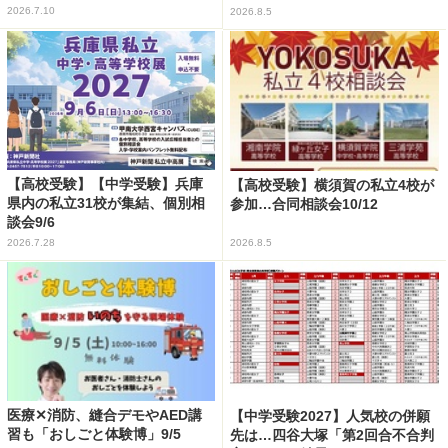
2026.7.10
2026.8.5
【高校受験】【中学受験】兵庫
【高校受験】横須賀の私立4校が
県内の私立31校が集結、個別相
参加…合同相談会10/12
談会9/6
2026.7.28
2026.8.5
医療✕消防、縫合デモやAED講
【中学受験2027】人気校の併願
習も「おしごと体験博」9/5
先は…四谷大塚「第2回合不合判