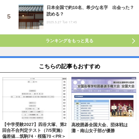
日本全国で約10名、希少な名字 出会った？
読める？
2025.5.27 Tue 17:45
ランキングをもっと見る
こちらの記事もおすすめ
【中学受験2027】四谷大塚、第2
高校囲碁全国大会、団体戦は
回合不合判定テスト（7/5実施）
灘・南山女子部が優勝
偏差値…筑駒74・桜蔭70＜PR＞