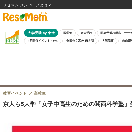
リセマム メンバーズ
大学受験 by 東進
医学部
東大受験
医専予備校徹底リサー
8月開催イベント・WS
全国公立高校 過去問
人気記事
自由研
教育イベント
高校生
京大ら5大学「女子中高生のための関西科学塾」