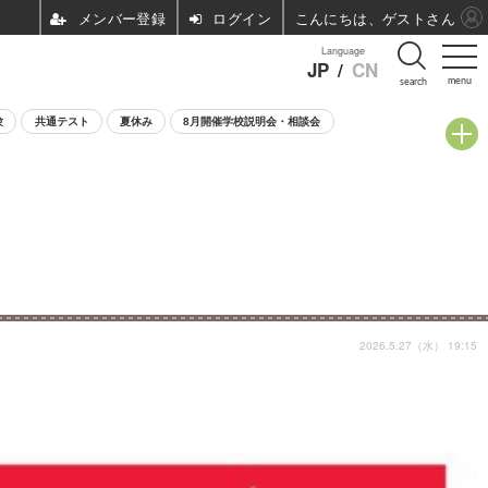
ログイン
こんにちは、ゲストさん
Language
JP
/
CN
menu
search
験
共通テスト
夏休み
8月開催学校説明会・相談会
2026.5.27（水） 19:15