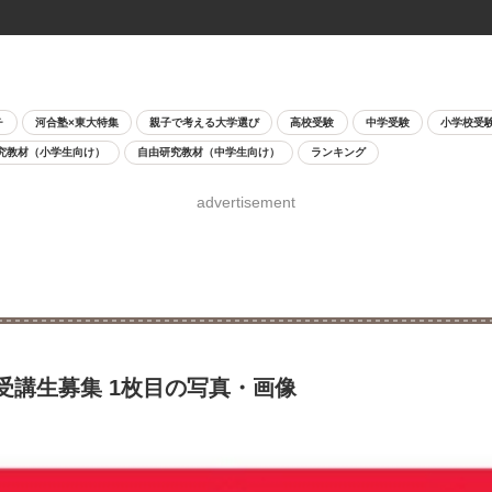
チ
河合塾×東大特集
親子で考える大学選び
高校受験
中学受験
小学校受
究教材（小学生向け）
自由研究教材（中学生向け）
ランキング
advertisement
受講生募集 1枚目の写真・画像