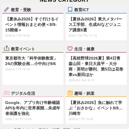
NEWS CATEGORY
教育・受験
教育ICT
【夏休み2026】すぐ行けるイ
【夏休み2026】東大メタバー
ベント情報おまとめ便＜8/9-
ス工学部、生成AIなどジュニ
15開催＞
ア講座6選
2026.8.7 Fri 19:45
2026.7.30 Thu 11:15
教育イベント
生活・健康
東京都市大「科学体験教室」
【高校野球2026夏】第4日青
24の実験企画…小中向け9/6
森山田・東日大昌平・大分
商・英明が勝利、第5日は花巻
2026.8.7 Fri 18:15
東vs新田ほか
2026.8.9 Sun 9:15
デジタル生活
趣味・娯楽
Google、アプリ向け年齢確認
【夏休み2026】魚に触れて学
APIを年内に世界展開…未成年
ぶ「おさかな」イベント8/8…
者保護を強化
川崎市
2026.7.31 Fri 13:45
2026.8.7 Fri 10:45