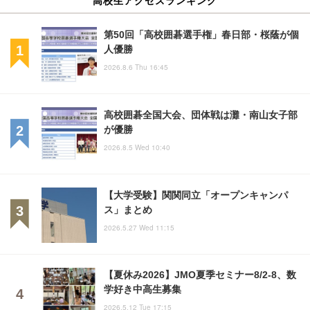
第50回「高校囲碁選手権」春日部・桜蔭が個
人優勝
2026.8.6 Thu 16:45
高校囲碁全国大会、団体戦は灘・南山女子部
が優勝
2026.8.5 Wed 10:40
【大学受験】関関同立「オープンキャンパ
ス」まとめ
2026.5.27 Wed 11:15
【夏休み2026】JMO夏季セミナー8/2-8、数
学好き中高生募集
2026.5.12 Tue 17:15