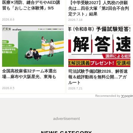
医療✕消防、縫合デモやAED講
【中学受験2027】人気校の併願
習も「おしごと体験博」9/5
先は…四谷大塚「第2回合不合判
定テスト」結果
2026.8.6
2026.7.16
全国高校麻雀32チーム本選出
司法試験予備試験2026、解答速
場…麻布や大阪星光、東海も
報＆総評動画を無料公開…アガ
ルート
2026.8.5
2026.7.21
Recommended by
advertisement