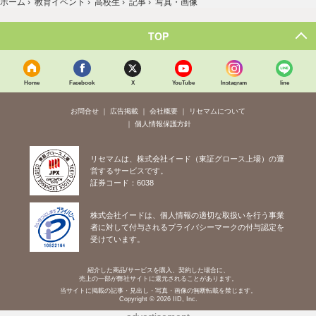
ホーム
›
教育イベント
›
高校生
›
記事
›
写真・画像
TOP
Home
Facebook
X
YouTube
Instagram
line
お問合せ
広告掲載
会社概要
リセマムについて
個人情報保護方針
リセマムは、株式会社イード（東証グロース上場）の運
営するサービスです。
証券コード：6038
株式会社イードは、個人情報の適切な取扱いを行う事業
者に対して付与されるプライバシーマークの付与認定を
受けています。
紹介した商品/サービスを購入、契約した場合に、
売上の一部が弊社サイトに還元されることがあります。
当サイトに掲載の記事・見出し・写真・画像の無断転載を禁じます。
Copyright © 2026 IID, Inc.