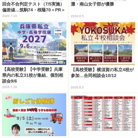
回合不合判定テスト（7/5実施）
灘・南山女子部が優勝
偏差値…筑駒74・桜蔭70＜PR＞
2026.7.10
2026.8.5
【高校受験】【中学受験】兵庫
【高校受験】横須賀の私立4校が
県内の私立31校が集結、個別相
参加…合同相談会10/12
談会9/6
2026.7.28
2026.8.5