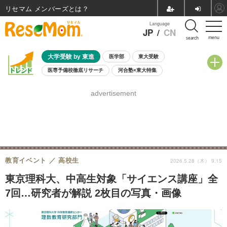
リセマム メンバーズ
Language
JP
/
CN
menu
search
大学受験 by 東進
医学部
東大受験
医専予備校徹底リサーチ
河合塾×東大特集
親子で考える大学選び
高校受験
中学受験
小学校受験
advertisement
共通テスト
夏休み
8月開催学校説明会・相談会
8月開催イベント・WS
全国公立高校 過去問
人気記事
自由研究教材（小学生向け）
自由研究教材（中学生向け）
ランキング
教育イベント
高校生
2026.5.28（木） 9:15
東京理科大、中高生対象「サイエンス講座」全
7回…研究者が解説 2枚目の写真・画像