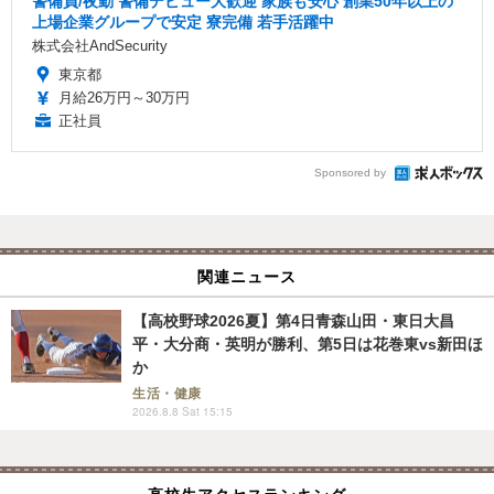
警備員/夜勤 警備デビュー大歓迎 家族も安心 創業50年以上の
上場企業グループで安定 寮完備 若手活躍中
株式会社AndSecurity
東京都
月給26万円～30万円
正社員
Sponsored by
関連ニュース
【高校野球2026夏】第4日青森山田・東日大昌
平・大分商・英明が勝利、第5日は花巻東vs新田ほ
か
生活・健康
2026.8.8 Sat 15:15
高校生アクセスランキング