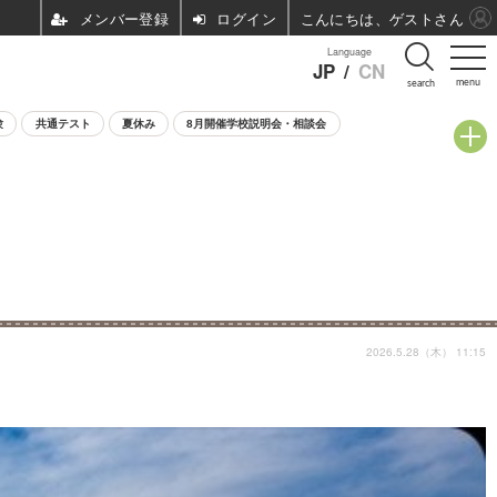
ログイン
こんにちは、ゲストさん
Language
JP
/
CN
menu
search
験
共通テスト
夏休み
8月開催学校説明会・相談会
2026.5.28（木） 11:15