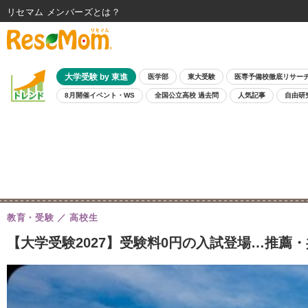
リセマム メンバーズ
大学受験 by 東進
医学部
東大受験
医専予備校徹底リサー
8月開催イベント・WS
全国公立高校 過去問
人気記事
自由研
教育・受験
高校生
【大学受験2027】受験料0円の入試登場…推薦