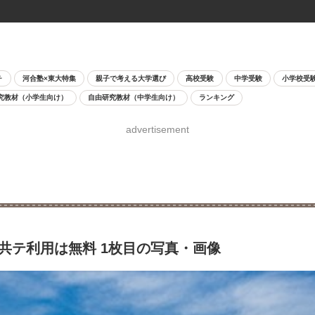
チ
河合塾×東大特集
親子で考える大学選び
高校受験
中学受験
小学校受
究教材（小学生向け）
自由研究教材（中学生向け）
ランキング
advertisement
・共テ利用は無料 1枚目の写真・画像