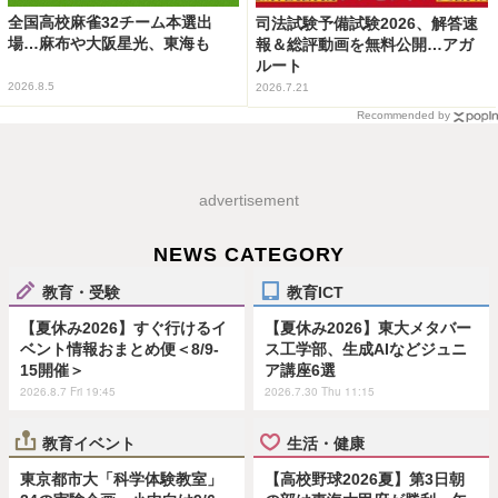
全国高校麻雀32チーム本選出
司法試験予備試験2026、解答速
場…麻布や大阪星光、東海も
報＆総評動画を無料公開…アガ
ルート
2026.8.5
2026.7.21
Recommended by
advertisement
NEWS CATEGORY
教育・受験
教育ICT
【夏休み2026】すぐ行けるイ
【夏休み2026】東大メタバー
ベント情報おまとめ便＜8/9-
ス工学部、生成AIなどジュニ
15開催＞
ア講座6選
2026.8.7 Fri 19:45
2026.7.30 Thu 11:15
教育イベント
生活・健康
東京都市大「科学体験教室」
【高校野球2026夏】第3日朝