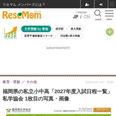
リセマム メンバーズ
Language
JP
/
CN
menu
search
大学受験 by 東進
医学部
東大受験
医専予備校徹底リサーチ
河合塾×東大特集
親子で考える大学選び
高校受験
中学受験
小学校受験
advertisement
共通テスト
夏休み
8月開催学校説明会・相談会
8月開催イベント・WS
全国公立高校 過去問
人気記事
自由研究教材（小学生向け）
自由研究教材（中学生向け）
ランキング
教育・受験
その他
2026.5.28（木） 12:45
福岡県の私立小中高「2027年度入試日程一覧」
私学協会 1枚目の写真・画像