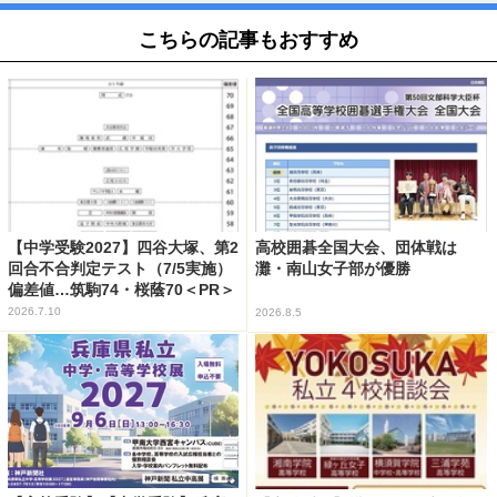
こちらの記事もおすすめ
【中学受験2027】四谷大塚、第2
高校囲碁全国大会、団体戦は
回合不合判定テスト（7/5実施）
灘・南山女子部が優勝
偏差値…筑駒74・桜蔭70＜PR＞
2026.7.10
2026.8.5