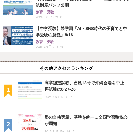
試制度パンフ公開
教育・受験
2026.8.6 Thu 20:45
【中学受験】希学園「AI・SNS時代の子育てと中
学受験の意義」9/18
教育・受験
2026.8.6 Thu 15:45
その他アクセスランキング
高卒認定試験、台風13号で沖縄会場を中止…
再試験は8/27-28
2026.8.6 Thu 10:27
塾の合格実績、基準を統一…全国学習塾協会
が周知
2019.2.25 Mon 15:15