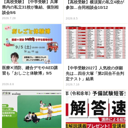
【高校受験】【中学受験】兵庫
【高校受験】横須賀の私立4校が
県内の私立31校が集結、個別相
参加…合同相談会10/12
談会9/6
2026.7.28
2026.8.5
医療✕消防、縫合デモやAED講
【中学受験2027】人気校の併願
習も「おしごと体験博」9/5
先は…四谷大塚「第2回合不合判
定テスト」結果
2026.8.6
2026.7.16