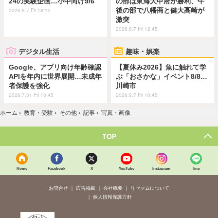
24の実験企画…小中向け9/6
の部は東海大甲府が勝利、午
後の部で八幡商と健大高崎が
2026.8.7 Fri 18:15
激突
2026.8.7 Fri 12:45
デジタル生活
趣味・娯楽
Google、アプリ向け年齢確認
【夏休み2026】魚に触れて学
APIを年内に世界展開…未成年
ぶ「おさかな」イベント8/8…
者保護を強化
川崎市
2026.7.31 Fri 13:45
2026.8.7 Fri 10:45
ホーム
›
教育・受験
›
その他
›
記事
›
写真・画像
TOP
Home
Facebook
X
YouTube
Instagram
line
お問合せ
広告掲載
会社概要
リセマムについて
個人情報保護方針