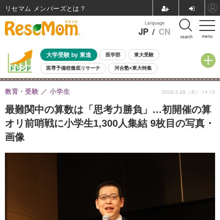
リセマム メンバーズ
Language
JP
/
CN
menu
search
大学受験 by 東進
医学部
東大受験
医専予備校徹底リサーチ
河合塾×東大特集
親子で考える大学選び
高校受験
中学受験
小学校受験
教育・受験
小学生
2026.5.28（木） 14:15
共通テスト
夏休み
8月開催学校説明会・相談会
8月開催イベント・WS
全国公立高校 過去問
人気記事
最難関中の算数は「思考力勝負」…初開催の算
自由研究教材（小学生向け）
自由研究教材（中学生向け）
ランキング
オリ前哨戦に小学生1,300人集結 9枚目の写真・
画像