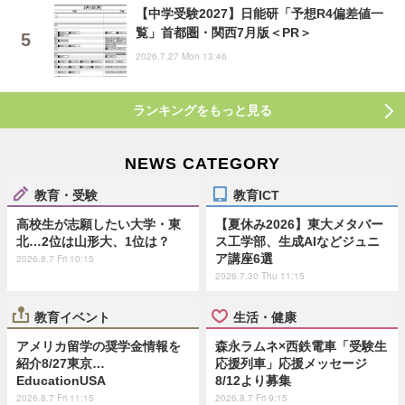
【中学受験2027】日能研「予想R4偏差値一
覧」首都圏・関西7月版＜PR＞
2026.7.27 Mon 13:46
ランキングをもっと見る
NEWS CATEGORY
教育・受験
教育ICT
高校生が志願したい大学・東
【夏休み2026】東大メタバー
北…2位は山形大、1位は？
ス工学部、生成AIなどジュニ
ア講座6選
2026.8.7 Fri 10:15
2026.7.30 Thu 11:15
教育イベント
生活・健康
アメリカ留学の奨学金情報を
森永ラムネ×西鉄電車「受験生
紹介8/27東京…
応援列車」応援メッセージ
EducationUSA
8/12より募集
2026.8.7 Fri 11:15
2026.8.7 Fri 9:15