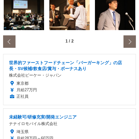
‹
1
/
2
世界的ファーストフードチェーン「バーガーキング」の店
長・SV候補/飲食店/賞与・ボーナスあり
株式会社ビーケー・ジャパン
東京都
月給27万円
正社員
未経験可/研修充実/開発エンジニア
ナナイロモバイル株式会社
埼玉県
月給28万円～60万円