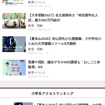
教育イベント
2026.8.5 Wed 23:15
【大学受験2027】名古屋商科大「特別奨学生入
試」最大360万円給付
教育・受験
2026.8.5 Wed 20:15
【夏休み2026】村山斉氏が公開講義、小中学生の
ための大学講義スクール9月開校
教育・受験
2026.8.6 Thu 1:15
医療✕消防、縫合デモやAED講習も「おしごと体
験博」9/5
教育イベント
2026.8.6 Thu 0:15
小学生アクセスランキング
【夏休み2026】村山斉氏が公開講義、小中学