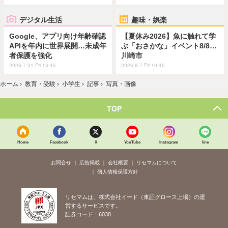
デジタル生活
趣味・娯楽
Google、アプリ向け年齢確認
【夏休み2026】魚に触れて学
APIを年内に世界展開…未成年
ぶ「おさかな」イベント8/8…
者保護を強化
川崎市
2026.7.31 Fri 13:45
2026.8.7 Fri 10:45
ホーム
›
教育・受験
›
小学生
›
記事
›
写真・画像
TOP
Home
Facebook
X
YouTube
Instagram
line
お問合せ
広告掲載
会社概要
リセマムについて
個人情報保護方針
リセマムは、株式会社イード（東証グロース上場）の運
営するサービスです。
証券コード：6038