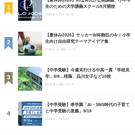
生のための大学講義スクール9月開校
2026.8.6 Thu 19:15
【夏休み2026】サッカーW杯熱狂の今！小学
生向け自由研究テーマアイデア集
2026.6.15 Mon 11:15
【中学受験】今週末行ける中高一貫「学校見
学」8/8…桜蔭、品川女子など10校
2026.8.3 Mon 10:15
【中学受験】希学園「AI・SNS時代の子育て
と中学受験の意義」9/18
2026.8.7 Fri 9:45