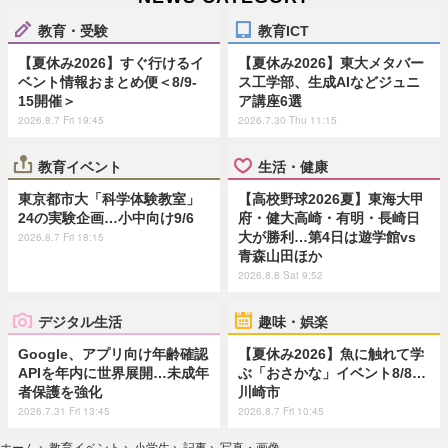
教育・受験
教育ICT
【夏休み2026】すぐ行けるイ
【夏休み2026】東大メタバー
ベント情報おまとめ便＜8/9-
ス工学部、生成AIなどジュニ
15開催＞
ア講座6選
2026.8.7 Fri 19:45
2026.7.30 Thu 11:15
教育イベント
生活・健康
東京都市大「科学体験教室」
【高校野球2026夏】東海大甲
24の実験企画…小中向け9/6
府・健大高崎・有明・長崎日
大が勝利…第4日は遊学館vs
2026.8.7 Fri 18:15
青森山田ほか
2026.8.8 Sat 9:52
デジタル生活
趣味・娯楽
Google、アプリ向け年齢確認
【夏休み2026】魚に触れて学
APIを年内に世界展開…未成年
ぶ「おさかな」イベント8/8…
者保護を強化
川崎市
2026.7.31 Fri 13:45
2026.8.7 Fri 10:45
ホーム
›
教育イベント
›
小学生
›
記事
›