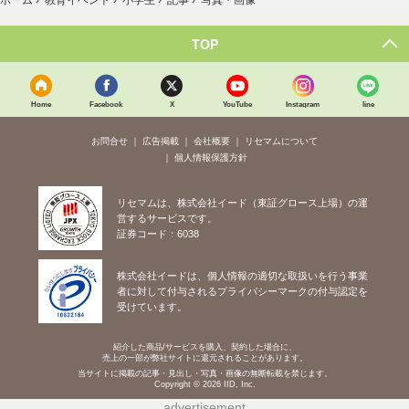
写真・画像
TOP
Home
Facebook
X
YouTube
Instagram
line
お問合せ
広告掲載
会社概要
リセマムについて
個人情報保護方針
リセマムは、株式会社イード（東証グロース上場）の運
営するサービスです。
証券コード：6038
株式会社イードは、個人情報の適切な取扱いを行う事業
者に対して付与されるプライバシーマークの付与認定を
受けています。
紹介した商品/サービスを購入、契約した場合に、
売上の一部が弊社サイトに還元されることがあります。
当サイトに掲載の記事・見出し・写真・画像の無断転載を禁じます。
Copyright © 2026 IID, Inc.
advertisement