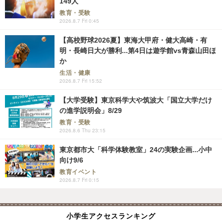
149人
教育・受験
2026.8.7 Fri 0:45
【高校野球2026夏】東海大甲府・健大高崎・有
明・長崎日大が勝利...第4日は遊学館vs青森山田ほ
か
生活・健康
2026.8.7 Fri 15:52
【大学受験】東京科学大や筑波大「国立大学だけ
の進学説明会」8/29
教育・受験
2026.8.6 Thu 23:15
東京都市大「科学体験教室」24の実験企画...小中
向け9/6
教育イベント
2026.8.7 Fri 0:15
小学生アクセスランキング