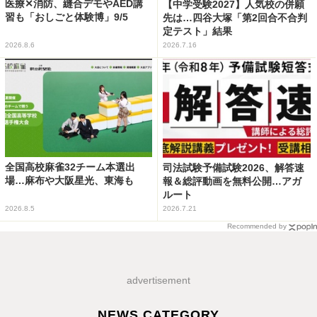
医療✕消防、縫合デモやAED講
【中学受験2027】人気校の併願
習も「おしごと体験博」9/5
先は…四谷大塚「第2回合不合判
定テスト」結果
2026.8.6
2026.7.16
全国高校麻雀32チーム本選出
司法試験予備試験2026、解答速
場…麻布や大阪星光、東海も
報＆総評動画を無料公開…アガ
ルート
2026.8.5
2026.7.21
Recommended by
advertisement
NEWS CATEGORY