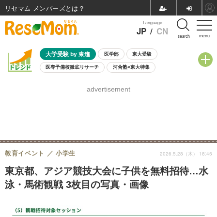
リセマム メンバーズ
Language
JP
/
CN
menu
search
大学受験 by 東進
医学部
東大受験
医専予備校徹底リサーチ
河合塾×東大特集
親子で考える大学選び
高校受験
中学受験
小学校受験
advertisement
共通テスト
夏休み
8月開催学校説明会・相談会
8月開催イベント・WS
全国公立高校 過去問
人気記事
自由研究教材（小学生向け）
自由研究教材（中学生向け）
ランキング
教育イベント
小学生
2026.5.28（木） 18:45
東京都、アジア競技大会に子供を無料招待…水
泳・馬術観戦 3枚目の写真・画像