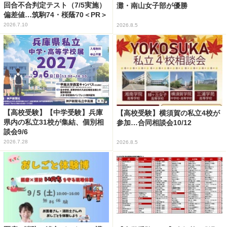
回合不合判定テスト（7/5実施）
灘・南山女子部が優勝
偏差値…筑駒74・桜蔭70＜PR＞
2026.7.10
2026.8.5
【高校受験】【中学受験】兵庫
【高校受験】横須賀の私立4校が
県内の私立31校が集結、個別相
参加…合同相談会10/12
談会9/6
2026.7.28
2026.8.5