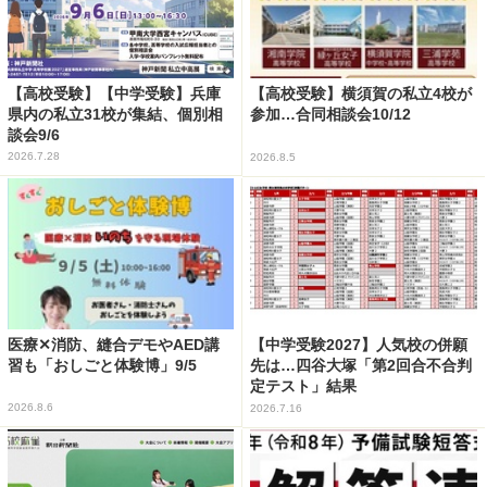
【高校受験】【中学受験】兵庫
【高校受験】横須賀の私立4校が
県内の私立31校が集結、個別相
参加…合同相談会10/12
談会9/6
2026.7.28
2026.8.5
医療✕消防、縫合デモやAED講
【中学受験2027】人気校の併願
習も「おしごと体験博」9/5
先は…四谷大塚「第2回合不合判
定テスト」結果
2026.8.6
2026.7.16