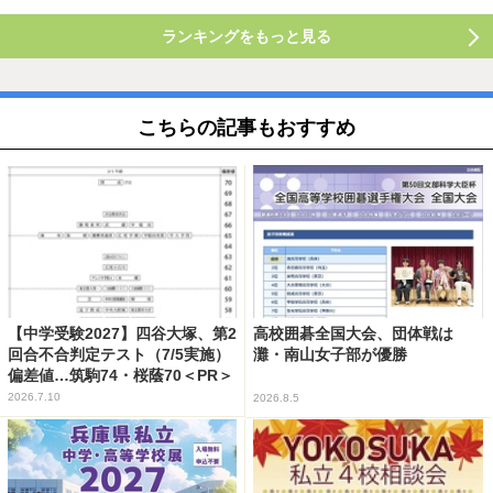
ランキングをもっと見る
こちらの記事もおすすめ
【中学受験2027】四谷大塚、第2
高校囲碁全国大会、団体戦は
回合不合判定テスト（7/5実施）
灘・南山女子部が優勝
偏差値…筑駒74・桜蔭70＜PR＞
2026.7.10
2026.8.5