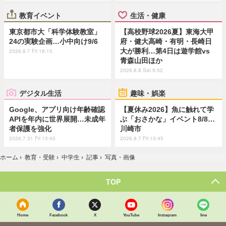
教育イベント
生活・健康
東京都市大「科学体験教室」
【高校野球2026夏】東海大甲
24の実験企画…小中向け9/6
府・健大高崎・有明・長崎日
大が勝利…第4日は遊学館vs
2026.8.7 Fri 18:15
青森山田ほか
2026.8.8 Sat 9:52
デジタル生活
趣味・娯楽
Google、アプリ向け年齢確認
【夏休み2026】魚に触れて学
APIを年内に世界展開…未成年
ぶ「おさかな」イベント8/8…
者保護を強化
川崎市
2026.7.31 Fri 13:45
2026.8.7 Fri 10:45
ホーム
›
教育・受験
›
中学生
›
記事
›
写真・画像
TOP
Home
Facebook
X
YouTube
Instagram
line