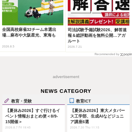
全国高校麻雀32チーム本選出
司法試験予備試験2026、解答速
場…麻布や大阪星光、東海も
報＆総評動画を無料公開…アガ
ルート
2026.8.5
2026.7.21
Recommended by
advertisement
NEWS CATEGORY
教育・受験
教育ICT
【夏休み2026】すぐ行けるイ
【夏休み2026】東大メタバー
ベント情報おまとめ便＜8/9-
ス工学部、生成AIなどジュニ
15開催＞
ア講座6選
2026.8.7 Fri 19:45
2026.7.30 Thu 11:15