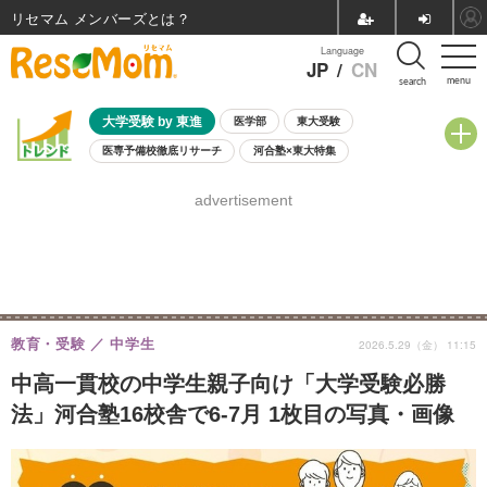
リセマム メンバーズ
Language
JP
/
CN
menu
search
大学受験 by 東進
医学部
東大受験
医専予備校徹底リサーチ
河合塾×東大特集
親子で考える大学選び
高校受験
中学受験
小学校受験
advertisement
共通テスト
夏休み
8月開催学校説明会・相談会
8月開催イベント・WS
全国公立高校 過去問
人気記事
自由研究教材（小学生向け）
自由研究教材（中学生向け）
ランキング
教育・受験
中学生
2026.5.29（金） 11:15
中高一貫校の中学生親子向け「大学受験必勝
法」河合塾16校舎で6-7月 1枚目の写真・画像