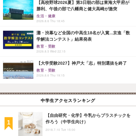
【高校野球2026夏】第3日朝の部は東海大甲府が
勝利、午後の部で八幡商と健大高崎が激突
生活・健康
2026.8.6 Thu 18:45
灘・渋幕など全国の中高生18名が入賞...京進「数
学解法コンテスト」結果発表
教育・受験
2026.8.5 Wed 22:15
【大学受験2027】神戸大「志」特別選抜を終了
教育・受験
2026.8.6 Thu 19:15
中学生アクセスランキング
【自由研究・化学】牛乳からプラスチックを
作ろう（中学生向け）
2018.7.10 Tue 15:00