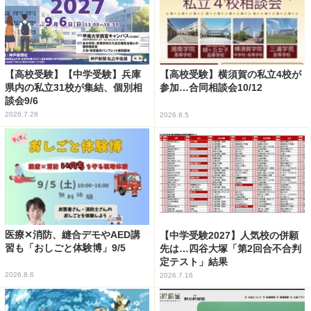
【高校受験】【中学受験】兵庫
【高校受験】横須賀の私立4校が
県内の私立31校が集結、個別相
参加…合同相談会10/12
談会9/6
2026.7.28
2026.8.5
医療✕消防、縫合デモやAED講
【中学受験2027】人気校の併願
習も「おしごと体験博」9/5
先は…四谷大塚「第2回合不合判
定テスト」結果
2026.8.6
2026.7.16