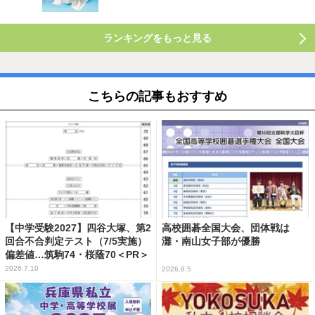
ランキングをもっと見る
こちらの記事もおすすめ
【中学受験2027】四谷大塚、第2
高校囲碁全国大会、団体戦は
回合不合判定テスト（7/5実施）
灘・南山女子部が優勝
偏差値…筑駒74・桜蔭70＜PR＞
2026.7.10
2026.8.5