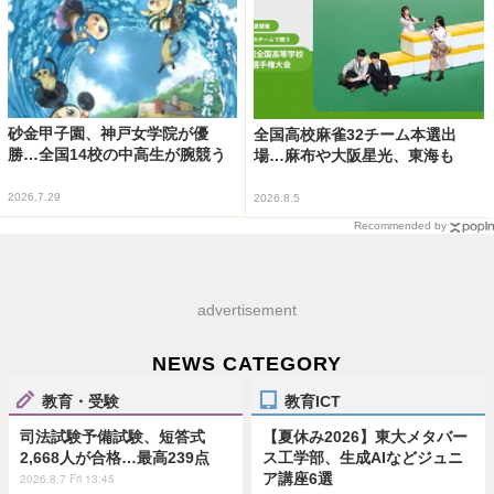
砂金甲子園、神戸女学院が優
全国高校麻雀32チーム本選出
勝…全国14校の中高生が腕競う
場…麻布や大阪星光、東海も
2026.7.29
2026.8.5
Recommended by
advertisement
NEWS CATEGORY
教育・受験
教育ICT
司法試験予備試験、短答式
【夏休み2026】東大メタバー
2,668人が合格…最高239点
ス工学部、生成AIなどジュニ
ア講座6選
2026.8.7 Fri 13:45