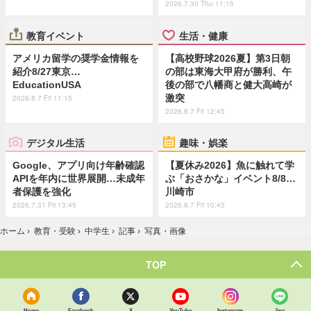
2026.7.30 Thu 11:15
教育イベント
生活・健康
アメリカ留学の奨学金情報を
【高校野球2026夏】第3日朝
紹介8/27東京…
の部は東海大甲府が勝利、午
EducationUSA
後の部で八幡商と健大高崎が
激突
2026.8.7 Fri 11:15
2026.8.7 Fri 12:45
デジタル生活
趣味・娯楽
Google、アプリ向け年齢確認
【夏休み2026】魚に触れて学
APIを年内に世界展開…未成年
ぶ「おさかな」イベント8/8…
者保護を強化
川崎市
2026.7.31 Fri 13:45
2026.8.7 Fri 10:45
ホーム
›
教育・受験
›
中学生
›
記事
›
写真・画像
TOP
Home
Facebook
X
YouTube
Instagram
line