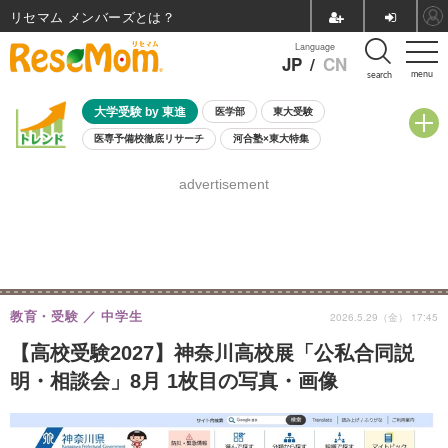
リセマム メンバーズ
Language
JP
/
CN
menu
search
大学受験 by 東進
医学部
東大受験
医専予備校徹底リサーチ
河合塾×東大特集
親子で考える大学選び
高校受験
中学受験
小学校受験
advertisement
共通テスト
夏休み
8月開催学校説明会・相談会
8月開催イベント・WS
全国公立高校 過去問
人気記事
自由研究教材（小学生向け）
自由研究教材（中学生向け）
ランキング
教育・受験
中学生
2026.5.29（金） 17:45
【高校受験2027】神奈川高校展「公私合同説
明・相談会」8月 1枚目の写真・画像