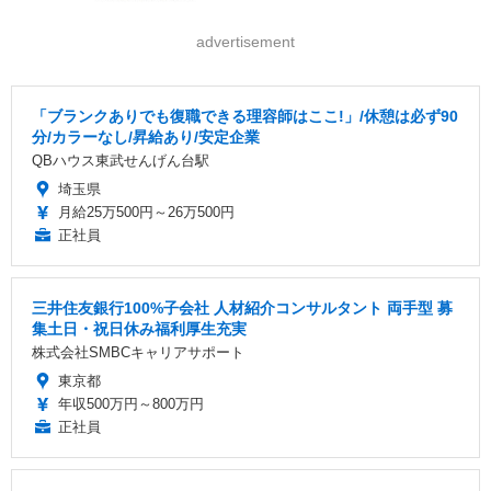
advertisement
「ブランクありでも復職できる理容師はここ!」/休憩は必ず90
分/カラーなし/昇給あり/安定企業
QBハウス東武せんげん台駅
埼玉県
月給25万500円～26万500円
正社員
三井住友銀行100%子会社 人材紹介コンサルタント 両手型 募
集土日・祝日休み福利厚生充実
株式会社SMBCキャリアサポート
東京都
年収500万円～800万円
正社員