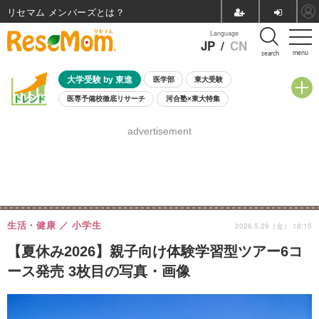
リセマム メンバーズ
Language
JP
/
CN
menu
search
大学受験 by 東進
医学部
東大受験
医専予備校徹底リサーチ
河合塾×東大特集
親子で考える大学選び
高校受験
中学受験
小学校受験
advertisement
共通テスト
夏休み
8月開催学校説明会・相談会
8月開催イベント・WS
全国公立高校 過去問
人気記事
自由研究教材（小学生向け）
自由研究教材（中学生向け）
ランキング
生活・健康
小学生
2026.5.29（金） 18:15
【夏休み2026】親子向け体験学習型ツアー6コ
ース発売 3枚目の写真・画像