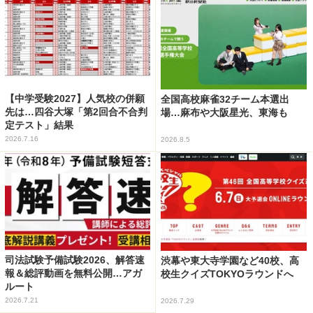
【中学受験2027】人気校の併願
全国高校麻雀32チーム本選出
先は…四谷大塚「第2回合不合判
場…麻布や大阪星光、東海も
定テスト」結果
2026.7.16
2026.8.5
司法試験予備試験2026、解答速
渋幕や東大寺学園など40校、高
報＆総評動画を無料公開…アガ
校生クイズTOKYOラウンドへ
ルート
2026.7.21
2026.7.29