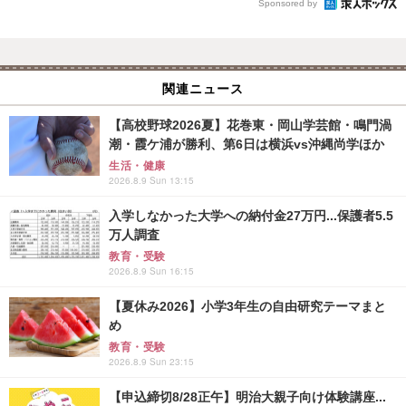
Sponsored by
関連ニュース
【高校野球2026夏】花巻東・岡山学芸館・鳴門渦
潮・霞ケ浦が勝利、第6日は横浜vs沖縄尚学ほか
生活・健康
2026.8.9 Sun 13:15
入学しなかった大学への納付金27万円...保護者5.5
万人調査
教育・受験
2026.8.9 Sun 16:15
【夏休み2026】小学3年生の自由研究テーマまと
め
教育・受験
2026.8.9 Sun 23:15
【申込締切8/28正午】明治大親子向け体験講座...