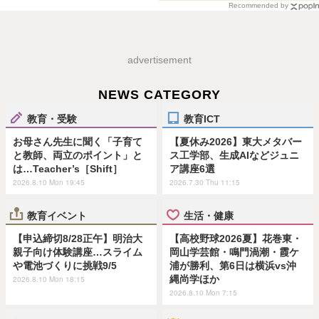
Recommended by
advertisement
NEWS CATEGORY
教育・受験
教育ICT
お母さん先生に聞く「子育て
【夏休み2026】東大メタバー
と教師、両立のポイント」と
ス工学部、生成AIなどジュニ
は…Teacher’s［Shift］
ア講座6選
2026.8.10 Mon 19:45
2026.7.30 Thu 11:15
教育イベント
生活・健康
【申込締切8/28正午】明治大
【高校野球2026夏】花巻東・
親子向け体験講座…スライム
岡山学芸館・鳴門渦潮・霞ケ
や電池づくりに挑戦9/5
浦が勝利、第6日は横浜vs沖
縄尚学ほか
2026.8.10 Mon 18:15
2026.8.10 Mon 7:15