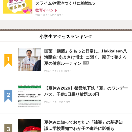
スライムや電池づくりに挑戦9/5
教育イベント
2026.8.10 Mon 0:15
小学生アクセスランキング
国菌「麹菌」をもっと日常に…Hakkaisan八
海醸造“あまさけ博士”に聞く、親子で整える
夏の健康ルーティン
PR
2026.7.17 Fri 10:15
【夏休み2026】都営地下鉄「夏」のワンデー
パス、子供1日乗り放題100円
2026.7.15 Wed 9:15
夏休みに知っておきたい「補導」の基礎知
識…学校通知でわが子の進路に影響も