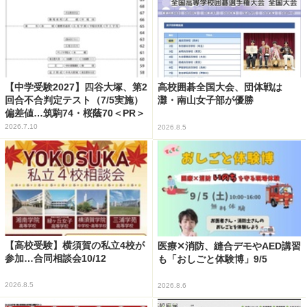
【中学受験2027】四谷大塚、第2
高校囲碁全国大会、団体戦は
回合不合判定テスト（7/5実施）
灘・南山女子部が優勝
偏差値…筑駒74・桜蔭70＜PR＞
2026.7.10
2026.8.5
【高校受験】横須賀の私立4校が
医療✕消防、縫合デモやAED講習
参加…合同相談会10/12
も「おしごと体験博」9/5
2026.8.5
2026.8.6