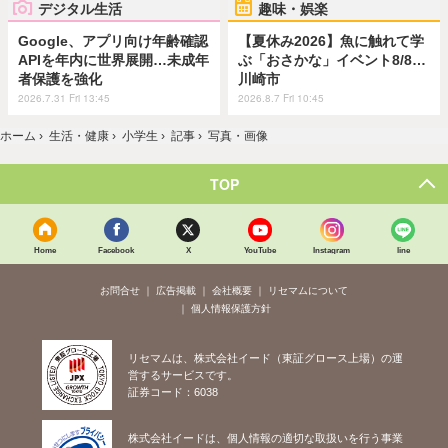
デジタル生活
趣味・娯楽
Google、アプリ向け年齢確認
【夏休み2026】魚に触れて学
APIを年内に世界展開…未成年
ぶ「おさかな」イベント8/8…
者保護を強化
川崎市
2026.7.31 Fri 13:45
2026.8.7 Fri 10:45
ホーム
›
生活・健康
›
小学生
›
記事
›
写真・画像
TOP
Home
Facebook
X
YouTube
Instagram
line
お問合せ
広告掲載
会社概要
リセマムについて
個人情報保護方針
リセマムは、株式会社イード（東証グロース上場）の運
営するサービスです。
証券コード：6038
株式会社イードは、個人情報の適切な取扱いを行う事業