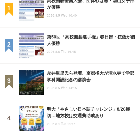
高校囲碁全国大会、団体戦は灘・南山女子部
が優勝
2026.8.5 Wed 10:40
第50回「高校囲碁選手権」春日部・桜蔭が個
人優勝
2026.8.6 Thu 16:45
糸井重里氏ら登壇、京都橘大が清水寺で学部
学科開設記念の講演会
2026.8.5 Wed 14:15
明大「やさしい日本語チャレンジ」8/28締
切…地方校は交通費助成あり
2026.8.4 Tue 14:15