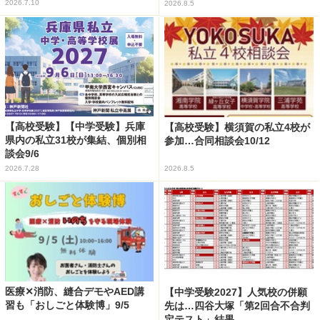
2026.7.10
2026.8.5
【高校受験】【中学受験】兵庫
【高校受験】横須賀の私立4校が
県内の私立31校が集結、個別相
参加…合同相談会10/12
談会9/6
2026.7.28
2026.8.5
医療✕消防、縫合デモやAED講
【中学受験2027】人気校の併願
習も「おしごと体験博」9/5
先は…四谷大塚「第2回合不合判
定テスト」結果