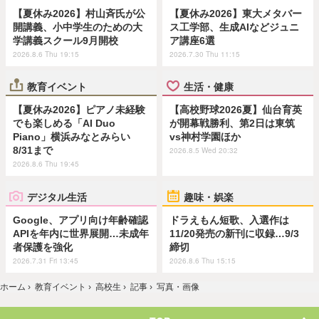
【夏休み2026】村山斉氏が公
【夏休み2026】東大メタバー
開講義、小中学生のための大
ス工学部、生成AIなどジュニ
学講義スクール9月開校
ア講座6選
2026.8.6 Thu 19:15
2026.7.30 Thu 11:15
教育イベント
生活・健康
【夏休み2026】ピアノ未経験
【高校野球2026夏】仙台育英
でも楽しめる「AI Duo
が開幕戦勝利、第2日は東筑
Piano」横浜みなとみらい
vs神村学園ほか
8/31まで
2026.8.5 Wed 20:32
2026.8.6 Thu 19:45
デジタル生活
趣味・娯楽
Google、アプリ向け年齢確認
ドラえもん短歌、入選作は
APIを年内に世界展開…未成年
11/20発売の新刊に収録…9/3
者保護を強化
締切
2026.7.31 Fri 13:45
2026.8.6 Thu 15:15
ホーム
›
教育イベント
›
高校生
›
記事
›
写真・画像