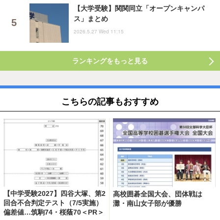
【大学受験】関関同立「オープンキャンパ
ス」まとめ
2026.5.27 Wed 11:15
ランキングをもっと見る
こちらの記事もおすすめ
【中学受験2027】四谷大塚、第2
高校囲碁全国大会、団体戦は
回合不合判定テスト（7/5実施）
灘・南山女子部が優勝
偏差値…筑駒74・桜蔭70＜PR＞