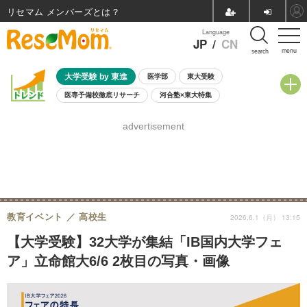
リセマム メンバーズ
Language
JP
/
CN
menu
search
大学受験 by 東進
医学部
東大受験
医専予備校徹底リサーチ
河合塾×東大特集
親子で考える大学選び
高校受験
中学受験
小学校受験
advertisement
共通テスト
夏休み
8月開催学校説明会・相談会
8月開催イベント・WS
全国公立高校 過去問
人気記事
自由研究教材（小学生向け）
自由研究教材（中学生向け）
ランキング
教育イベント
高校生
2026.6.1（月） 13:15
【大学受験】32大学が集結「IB国内大学フェ
ア」立命館大6/6 2枚目の写真・画像