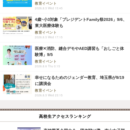
教育イベント
2026.8.5 Wed 15:45
4歳~小3対象「プレジデントFamily祭2026」9/6、
東大医療体験も
教育イベント
2026.8.5 Wed 17:15
医療✕消防、縫合デモやAED講習も「おしごと体
験博」9/5
教育イベント
2026.8.6 Thu 0:15
幸せになるためのジェンダー教育、埼玉県が9/19
に講演会
教育イベント
2026.8.5 Wed 23:15
高校生アクセスランキング