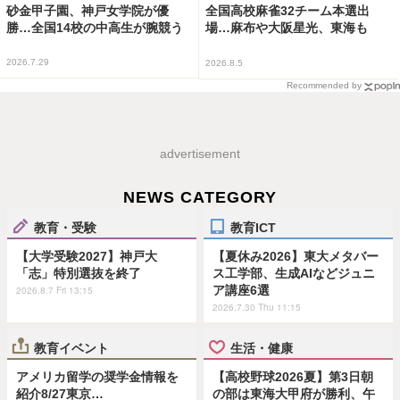
砂金甲子園、神戸女学院が優
全国高校麻雀32チーム本選出
勝…全国14校の中高生が腕競う
場…麻布や大阪星光、東海も
2026.7.29
2026.8.5
Recommended by
advertisement
NEWS CATEGORY
教育・受験
教育ICT
【大学受験2027】神戸大
【夏休み2026】東大メタバー
「志」特別選抜を終了
ス工学部、生成AIなどジュニ
ア講座6選
2026.8.7 Fri 13:15
2026.7.30 Thu 11:15
教育イベント
生活・健康
アメリカ留学の奨学金情報を
【高校野球2026夏】第3日朝
紹介8/27東京…
の部は東海大甲府が勝利、午