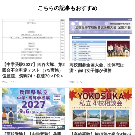
こちらの記事もおすすめ
【中学受験2027】四谷大塚、第2
高校囲碁全国大会、団体戦は
回合不合判定テスト（7/5実施）
灘・南山女子部が優勝
偏差値…筑駒74・桜蔭70＜PR＞
2026.7.10
2026.8.5
【高校受験】【中学受験】兵庫
【高校受験】横須賀の私立4校が