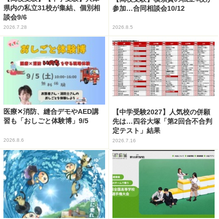
県内の私立31校が集結、個別相
参加…合同相談会10/12
談会9/6
2026.7.28
2026.8.5
医療✕消防、縫合デモやAED講
【中学受験2027】人気校の併願
習も「おしごと体験博」9/5
先は…四谷大塚「第2回合不合判
定テスト」結果
2026.8.6
2026.7.16