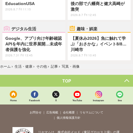
EducationUSA
後の部で八幡商と健大高崎が
激突
2026.8.7 Fri 11:15
2026.8.7 Fri 12:45
デジタル生活
趣味・娯楽
Google、アプリ向け年齢確認
【夏休み2026】魚に触れて学
APIを年内に世界展開…未成年
ぶ「おさかな」イベント8/8…
者保護を強化
川崎市
2026.7.31 Fri 13:45
2026.8.7 Fri 10:45
ホーム
›
生活・健康
›
その他
›
記事
›
写真・画像
TOP
Home
Facebook
X
YouTube
Instagram
line
お問合せ
広告掲載
会社概要
リセマムについて
個人情報保護方針
リセマムは、株式会社イード（東証グロース上場）の運