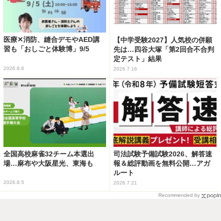
医療✕消防、縫合デモやAED講
【中学受験2027】人気校の併願
習も「おしごと体験博」9/5
先は…四谷大塚「第2回合不合判
定テスト」結果
2026.8.6
2026.7.16
全国高校麻雀32チーム本選出
司法試験予備試験2026、解答速
場…麻布や大阪星光、東海も
報＆総評動画を無料公開…アガ
ルート
2026.8.5
2026.7.21
Recommended by