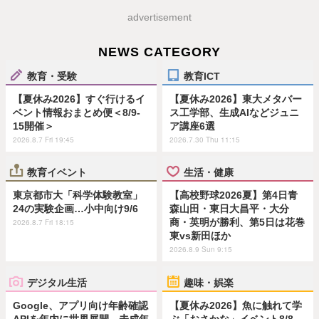
advertisement
NEWS CATEGORY
教育・受験
教育ICT
【夏休み2026】すぐ行けるイ
【夏休み2026】東大メタバー
ベント情報おまとめ便＜8/9-
ス工学部、生成AIなどジュニ
15開催＞
ア講座6選
2026.8.7 Fri 19:45
2026.7.30 Thu 11:15
教育イベント
生活・健康
東京都市大「科学体験教室」
【高校野球2026夏】第4日青
24の実験企画…小中向け9/6
森山田・東日大昌平・大分
商・英明が勝利、第5日は花巻
2026.8.7 Fri 18:15
東vs新田ほか
2026.8.9 Sun 9:15
デジタル生活
趣味・娯楽
Google、アプリ向け年齢確認
【夏休み2026】魚に触れて学
APIを年内に世界展開…未成年
ぶ「おさかな」イベント8/8…