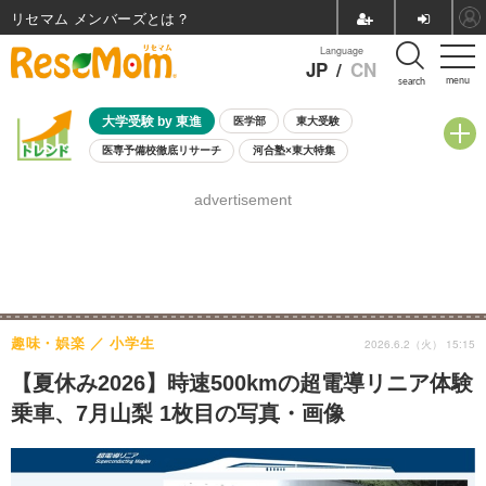
リセマム メンバーズ
Language
JP
/
CN
menu
search
大学受験 by 東進
医学部
東大受験
医専予備校徹底リサーチ
河合塾×東大特集
親子で考える大学選び
高校受験
中学受験
小学校受験
advertisement
共通テスト
夏休み
8月開催学校説明会・相談会
8月開催イベント・WS
全国公立高校 過去問
人気記事
自由研究教材（小学生向け）
自由研究教材（中学生向け）
ランキング
趣味・娯楽
小学生
2026.6.2（火） 15:15
【夏休み2026】時速500kmの超電導リニア体験
乗車、7月山梨 1枚目の写真・画像