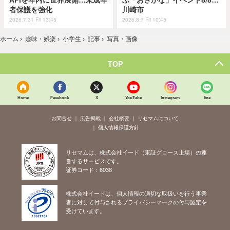
者保護を強化
川崎市
2026.7.31 Fri 13:45
2026.8.7 Fri 10:45
ホーム
›
趣味・娯楽
›
小学生
›
記事
›
写真・画像
TOP
Home
Facebook
X
YouTube
Instagram
line
お問合せ
広告掲載
会社概要
リセマムについて
個人情報保護方針
リセマムは、株式会社イード（東証グロース上場）の運
営するサービスです。
証券コード：6038
株式会社イードは、個人情報の適切な取扱いを行う事業
者に対して付与されるプライバシーマークの付与認定を
受けています。