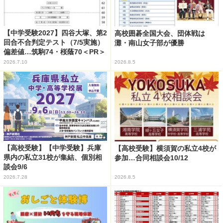
【中学受験2027】四谷大塚、第2
高校囲碁全国大会、団体戦は
回合不合判定テスト（7/5実施）
灘・南山女子部が優勝
偏差値…筑駒74・桜蔭70＜PR＞
2026.7.10
2026.8.5
【高校受験】【中学受験】兵庫
【高校受験】横須賀の私立4校が
県内の私立31校が集結、個別相
参加…合同相談会10/12
談会9/6
2026.7.28
2026.8.5