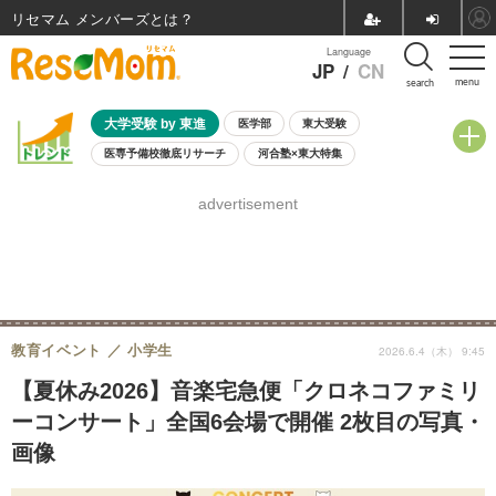
リセマム メンバーズ
Language
JP
/
CN
menu
search
大学受験 by 東進
医学部
東大受験
医専予備校徹底リサーチ
河合塾×東大特集
親子で考える大学選び
高校受験
中学受験
小学校受験
advertisement
共通テスト
夏休み
8月開催学校説明会・相談会
8月開催イベント・WS
全国公立高校 過去問
人気記事
自由研究教材（小学生向け）
自由研究教材（中学生向け）
ランキング
教育イベント
小学生
2026.6.4（木） 9:45
【夏休み2026】音楽宅急便「クロネコファミリ
ーコンサート」全国6会場で開催 2枚目の写真・
画像