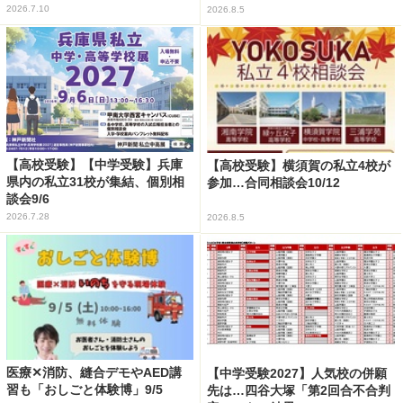
2026.7.10
2026.8.5
【高校受験】【中学受験】兵庫
【高校受験】横須賀の私立4校が
県内の私立31校が集結、個別相
参加…合同相談会10/12
談会9/6
2026.7.28
2026.8.5
医療✕消防、縫合デモやAED講
【中学受験2027】人気校の併願
習も「おしごと体験博」9/5
先は…四谷大塚「第2回合不合判