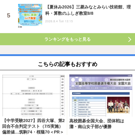
【夏休み2026】三菱みなとみらい技術館、理
科・算数のふしぎ教室8/8
2026.8.4 Tue 13:15
ランキングをもっと見る
こちらの記事もおすすめ
【中学受験2027】四谷大塚、第2
高校囲碁全国大会、団体戦は
回合不合判定テスト（7/5実施）
灘・南山女子部が優勝
偏差値…筑駒74・桜蔭70＜PR＞