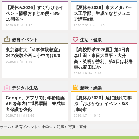
【夏休み2026】すぐ行けるイ
【夏休み2026】東大メタバー
ベント情報おまとめ便＜8/9-
ス工学部、生成AIなどジュニ
15開催＞
ア講座6選
2026.8.7 Fri 19:45
2026.7.30 Thu 11:15
教育イベント
生活・健康
東京都市大「科学体験教室」
【高校野球2026夏】第4日青
24の実験企画…小中向け9/6
森山田・東日大昌平・大分
商・英明が勝利、第5日は花巻
2026.8.7 Fri 18:15
東vs新田ほか
2026.8.9 Sun 9:15
デジタル生活
趣味・娯楽
Google、アプリ向け年齢確認
【夏休み2026】魚に触れて学
APIを年内に世界展開…未成年
ぶ「おさかな」イベント8/8…
者保護を強化
川崎市
2026.7.31 Fri 13:45
2026.8.7 Fri 10:45
ホーム
›
教育イベント
›
小学生
›
記事
›
写真・画像