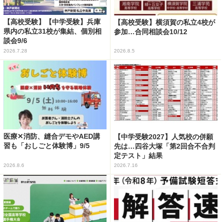
【高校受験】【中学受験】兵庫
【高校受験】横須賀の私立4校が
県内の私立31校が集結、個別相
参加…合同相談会10/12
談会9/6
2026.7.28
2026.8.5
医療✕消防、縫合デモやAED講
【中学受験2027】人気校の併願
習も「おしごと体験博」9/5
先は…四谷大塚「第2回合不合判
定テスト」結果
2026.8.6
2026.7.16