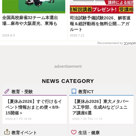
全国高校麻雀32チーム本選出
司法試験予備試験2026、解答速
場…麻布や大阪星光、東海も
報＆総評動画を無料公開…アガ
ルート
2026.8.5
2026.7.21
Recommended by
advertisement
NEWS CATEGORY
教育・受験
教育ICT
【夏休み2026】すぐ行けるイ
【夏休み2026】東大メタバー
ベント情報おまとめ便＜8/9-
ス工学部、生成AIなどジュニ
15開催＞
ア講座6選
2026.8.7 Fri 19:45
2026.7.30 Thu 11:15
教育イベント
生活・健康