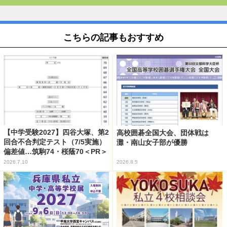
こちらの記事もおすすめ
【中学受験2027】四谷大塚、第2
高校囲碁全国大会、団体戦は
回合不合判定テスト（7/5実施）
灘・南山女子部が優勝
偏差値…筑駒74・桜蔭70＜PR＞
2026.7.10
2026.8.5