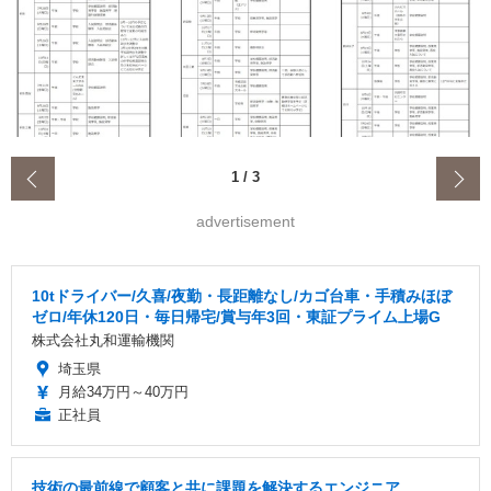
‹
1
/
3
advertisement
10tドライバー/久喜/夜勤・長距離なし/カゴ台車・手積みほぼ
ゼロ/年休120日・毎日帰宅/賞与年3回・東証プライム上場G
株式会社丸和運輸機関
埼玉県
月給34万円～40万円
正社員
技術の最前線で顧客と共に課題を解決するエンジニア