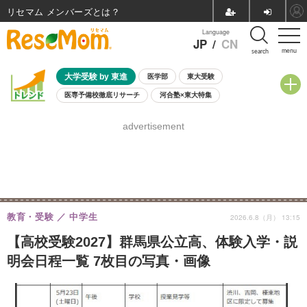
リセマム メンバーズ
Language
JP
/
CN
menu
search
大学受験 by 東進
医学部
東大受験
医専予備校徹底リサーチ
河合塾×東大特集
親子で考える大学選び
高校受験
中学受験
小学校受験
advertisement
共通テスト
夏休み
8月開催学校説明会・相談会
8月開催イベント・WS
全国公立高校 過去問
人気記事
自由研究教材（小学生向け）
自由研究教材（中学生向け）
ランキング
教育・受験
中学生
2026.6.8（月） 13:15
【高校受験2027】群馬県公立高、体験入学・説
明会日程一覧 7枚目の写真・画像