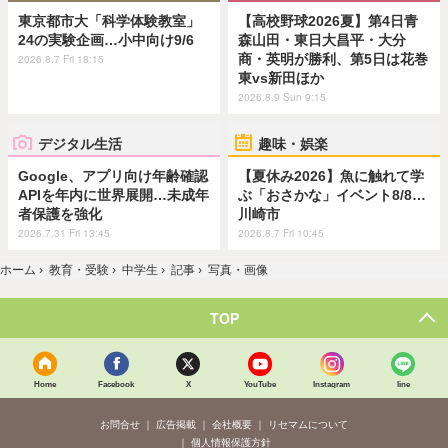
東京都市大「科学体験教室」
【高校野球2026夏】第4日青
24の実験企画…小中向け9/6
森山田・東日大昌平・大分
商・英明が勝利、第5日は花巻
2026.8.7 Fri 18:15
東vs新田ほか
2026.8.9 Sun 9:15
デジタル生活
趣味・娯楽
Google、アプリ向け年齢確認
【夏休み2026】魚に触れて学
APIを年内に世界展開…未成年
ぶ「おさかな」イベント8/8…
者保護を強化
川崎市
2026.7.31 Fri 13:45
2026.8.7 Fri 10:45
ホーム
›
教育・受験
›
中学生
›
記事
›
写真・画像
TOP
Home
Facebook
X
YouTube
Instagram
line
お問合せ
広告掲載
会社概要
リセマムについて
個人情報保護方針