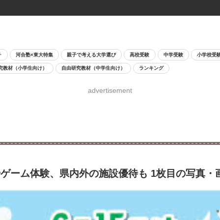
チ
河合塾×東大特集
親子で考える大学選び
高校受験
中学受験
小学校受
究教材（小学生向け）
自由研究教材（中学生向け）
ランキング
advertisement
やゲーム体験、県内外の施設優待も 1枚目の写真・