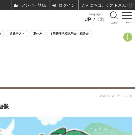
ログイン
こんにちは、ゲストさん
Language
JP
/
CN
menu
search
験
共通テスト
夏休み
8月開催学校説明会・相談会
2026.6.12（金） 19:15
画像