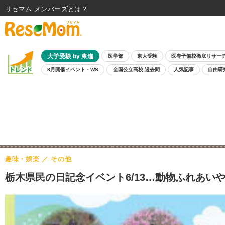
リセマム メンバーズ
大学受験 by 東進
医学部
東大受験
医専予備校徹底リサー
8月開催イベント・WS
全国公立高校 過去問
人気記事
自由研
趣味・娯楽
その他
栃木県民の日記念イベント6/13…動物ふれあい