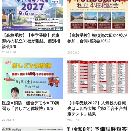
【高校受験】【中学受験】兵庫
【高校受験】横須賀の私立4校が
県内の私立31校が集結、個別相
参加…合同相談会10/12
談会9/6
2026.7.28
2026.8.5
医療✕消防、縫合デモやAED講
【中学受験2027】人気校の併願
習も「おしごと体験博」9/5
先は…四谷大塚「第2回合不合判
定テスト」結果
2026.8.6
2026.7.16