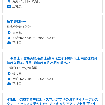
月給27万円～34万円
正社員
施工管理技士
株式会社池下設計
東京都
月給25万4,000円～60万9,000円
正社員
「保育士」資格必須/保育士/️高月収257,100円以上 ️有給休暇付
与は入職3ヶ月後 ️ 給与は当月25日の前払い
中浦和まりーな保育園
埼玉県
月給25万7,100円～26万8,000円
正社員
HTML・CSS学習中歓迎・スマホアプリのUIデザイナーアシス
タント・センスを活かしたい方・キャリアアップ支援/正・中