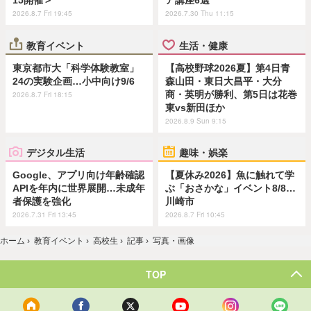
15開催＞
ア講座6選
2026.8.7 Fri 19:45
2026.7.30 Thu 11:15
教育イベント
生活・健康
東京都市大「科学体験教室」
【高校野球2026夏】第4日青
24の実験企画…小中向け9/6
森山田・東日大昌平・大分
商・英明が勝利、第5日は花巻
2026.8.7 Fri 18:15
東vs新田ほか
2026.8.9 Sun 9:15
デジタル生活
趣味・娯楽
Google、アプリ向け年齢確認
【夏休み2026】魚に触れて学
APIを年内に世界展開…未成年
ぶ「おさかな」イベント8/8…
者保護を強化
川崎市
2026.7.31 Fri 13:45
2026.8.7 Fri 10:45
ホーム
›
教育イベント
›
高校生
›
記事
›
写真・画像
TOP