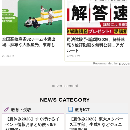
全国高校麻雀32チーム本選出
司法試験予備試験2026、解答速
場…麻布や大阪星光、東海も
報＆総評動画を無料公開…アガ
ルート
2026.8.5
2026.7.21
Recommended by
advertisement
NEWS CATEGORY
教育・受験
教育ICT
【夏休み2026】すぐ行けるイ
【夏休み2026】東大メタバー
ベント情報おまとめ便＜8/9-
ス工学部、生成AIなどジュニ