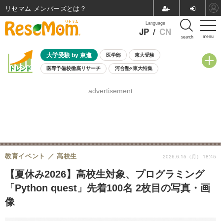
リセマム メンバーズ
Language
JP
/
CN
menu
search
大学受験 by 東進
医学部
東大受験
医専予備校徹底リサーチ
河合塾×東大特集
親子で考える大学選び
高校受験
中学受験
小学校受験
advertisement
共通テスト
夏休み
8月開催学校説明会・相談会
8月開催イベント・WS
全国公立高校 過去問
人気記事
自由研究教材（小学生向け）
自由研究教材（中学生向け）
ランキング
教育イベント
高校生
2026.6.15（月） 18:45
【夏休み2026】高校生対象、プログラミング
「Python quest」先着100名 2枚目の写真・画
像