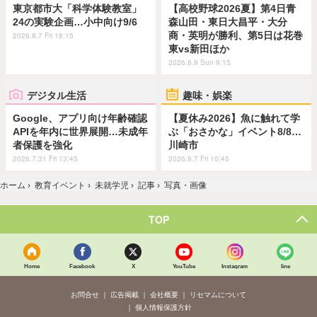
東京都市大「科学体験教室」
【高校野球2026夏】第4日青
24の実験企画…小中向け9/6
森山田・東日大昌平・大分
商・英明が勝利、第5日は花巻
2026.8.7 Fri 18:15
東vs新田ほか
2026.8.9 Sun 9:15
デジタル生活
趣味・娯楽
Google、アプリ向け年齢確認
【夏休み2026】魚に触れて学
APIを年内に世界展開…未成年
ぶ「おさかな」イベント8/8…
者保護を強化
川崎市
2026.7.31 Fri 13:45
2026.8.7 Fri 10:45
ホーム
›
教育イベント
›
未就学児
›
記事
›
写真・画像
TOP
Home
Facebook
X
YouTube
Instagram
line
お問合せ
広告掲載
会社概要
リセマムについて
個人情報保護方針