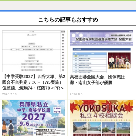
こちらの記事もおすすめ
【中学受験2027】四谷大塚、第2
高校囲碁全国大会、団体戦は
回合不合判定テスト（7/5実施）
灘・南山女子部が優勝
偏差値…筑駒74・桜蔭70＜PR＞
2026.7.10
2026.8.5