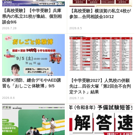
【高校受験】【中学受験】兵庫
【高校受験】横須賀の私立4校が
県内の私立31校が集結、個別相
参加…合同相談会10/12
談会9/6
2026.7.28
2026.8.5
医療✕消防、縫合デモやAED講
【中学受験2027】人気校の併願
習も「おしごと体験博」9/5
先は…四谷大塚「第2回合不合判
定テスト」結果
2026.8.6
2026.7.16