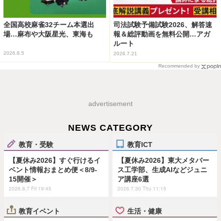
全国高校麻雀32チーム本選出
司法試験予備試験2026、解答速
場…麻布や大阪星光、東海も
報＆総評動画を無料公開…アガ
ルート
2026.8.5
2026.7.21
Recommended by
advertisement
NEWS CATEGORY
教育・受験
教育ICT
【夏休み2026】すぐ行けるイ
【夏休み2026】東大メタバー
ベント情報おまとめ便＜8/9-
ス工学部、生成AIなどジュニ
15開催＞
ア講座6選
2026.8.7 Fri 19:45
2026.7.30 Thu 11:15
教育イベント
生活・健康