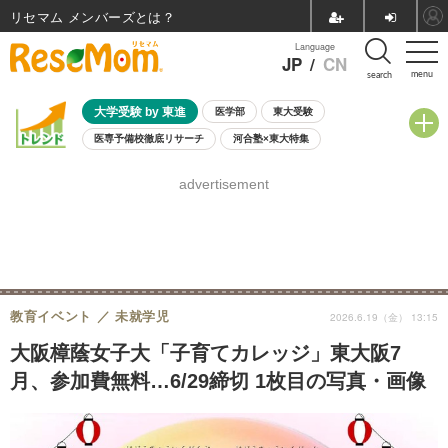
リセマム メンバーズ
Language
JP
/
CN
menu
search
大学受験 by 東進
医学部
東大受験
医専予備校徹底リサーチ
河合塾×東大特集
親子で考える大学選び
高校受験
中学受験
小学校受験
advertisement
共通テスト
夏休み
8月開催学校説明会・相談会
8月開催イベント・WS
全国公立高校 過去問
人気記事
自由研究教材（小学生向け）
自由研究教材（中学生向け）
ランキング
教育イベント
未就学児
2026.6.19（金） 13:15
大阪樟蔭女子大「子育てカレッジ」東大阪7
月、参加費無料…6/29締切 1枚目の写真・画像