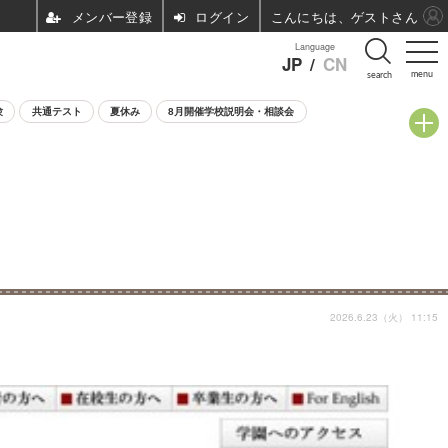
ログイン
こんにちは、ゲストさん
Language
JP
/
CN
menu
search
験
共通テスト
夏休み
8月開催学校説明会・相談会
2026.6.23（火） 11:15