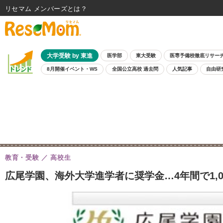
リセマム メンバーズ
大学受験 by 東進
医学部
東大受験
医専予備校徹底リサー
8月開催イベント・WS
全国公立高校 過去問
人気記事
自由研
教育・受験
高校生
広尾学園、海外大学進学者に奨学金…4年間で1,0