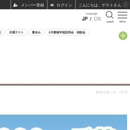
ログイン
こんにちは、ゲストさん
Language
JP
/
CN
menu
search
験
共通テスト
夏休み
8月開催学校説明会・相談会
2026.6.23（火） 15:15