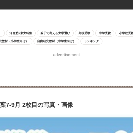
チ
河合塾×東大特集
親子で考える大学選び
高校受験
中学受験
小学校受
究教材（小学生向け）
自由研究教材（中学生向け）
ランキング
advertisement
7-9月 2枚目の写真・画像