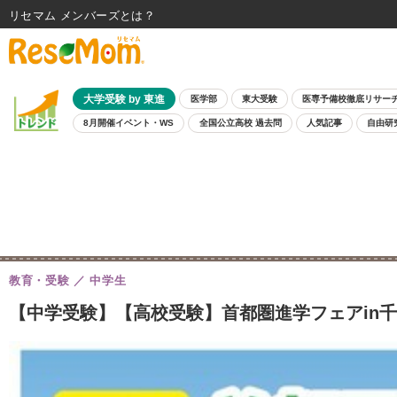
リセマム メンバーズ
大学受験 by 東進
医学部
東大受験
医専予備校徹底リサー
8月開催イベント・WS
全国公立高校 過去問
人気記事
自由研
教育・受験
中学生
【中学受験】【高校受験】首都圏進学フェアin千葉