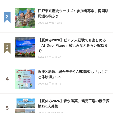
江戸東京歴史ツーリズム参加者募集、両国駅
周辺を街歩き
2026.8.5 Wed 13:15
【夏休み2026】ピアノ未経験でも楽しめる
「AI Duo Piano」横浜みなとみらい8/31ま
で
2026.8.6 Thu 19:45
医療✕消防、縫合デモやAED講習も「おしご
と体験博」9/5
2026.8.6 Thu 18:15
【夏休み2026】森永製菓、鶴見工場の親子探
検120人募集
2026.7.29 Wed 13:15