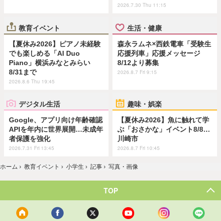
2026.7.30 Thu 11:15
教育イベント
生活・健康
【夏休み2026】ピアノ未経験
森永ラムネ×西鉄電車「受験生
でも楽しめる「AI Duo
応援列車」応援メッセージ
Piano」横浜みなとみらい
8/12より募集
8/31まで
2026.8.7 Fri 9:15
2026.8.6 Thu 19:45
デジタル生活
趣味・娯楽
Google、アプリ向け年齢確認
【夏休み2026】魚に触れて学
APIを年内に世界展開…未成年
ぶ「おさかな」イベント8/8…
者保護を強化
川崎市
2026.7.31 Fri 13:45
2026.8.7 Fri 10:45
ホーム
›
教育イベント
›
小学生
›
記事
›
写真・画像
TOP