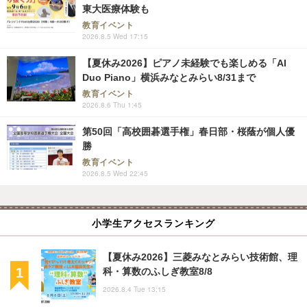
東大医療体験も
教育イベント
2026.8.5 Wed 17:15
【夏休み2026】ピアノ未経験でも楽しめる「AI
Duo Piano」横浜みなとみらい8/31まで
教育イベント
2026.8.6 Thu 1:45
第50回「高校囲碁選手権」春日部・桜蔭が個人優
勝
教育イベント
2026.8.5 Wed 22:45
小学生アクセスランキング
【夏休み2026】三菱みなとみらい技術館、理
科・算数のふしぎ教室8/8
2026.8.4 Tue 13:15