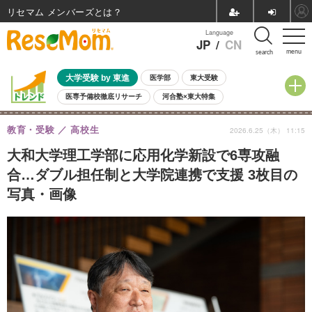
リセマム メンバーズ
Language
JP
/
CN
menu
search
大学受験 by 東進
医学部
東大受験
医専予備校徹底リサーチ
河合塾×東大特集
親子で考える大学選び
高校受験
中学受験
小学校受験
教育・受験
高校生
2026.6.25（木） 11:15
共通テスト
夏休み
8月開催学校説明会・相談会
8月開催イベント・WS
全国公立高校 過去問
人気記事
大和大学理工学部に応用化学新設で6専攻融
自由研究教材（小学生向け）
自由研究教材（中学生向け）
ランキング
合…ダブル担任制と大学院連携で支援 3枚目の
写真・画像