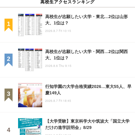
高校生アクセスランキング
高校生が志願したい大学・東北…2位は山形
大、1位は？
2026.8.7 Fri 10:15
高校生が志願したい大学・関西…2位は関西
大、1位は？
2026.8.6 Thu 9:15
行知学園の大学合格実績2026…東大55人、早
慶149人
2026.8.7 Fri 18:45
【大学受験】東京科学大や筑波大「国立大学
だけの進学説明会」8/29