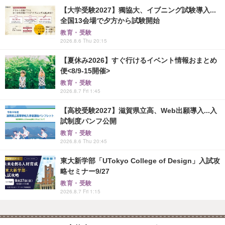
【大学受験2027】獨協大、イブニング試験導入...
全国13会場で夕方から試験開始
教育・受験
2026.8.6 Thu 20:15
【夏休み2026】すぐ行けるイベント情報おまとめ
便<8/9-15開催>
教育・受験
2026.8.7 Fri 1:45
【高校受験2027】滋賀県立高、Web出願導入...入
試制度パンフ公開
教育・受験
2026.8.6 Thu 20:45
東大新学部「UTokyo College of Design」入試攻
略セミナー9/27
教育・受験
2026.8.7 Fri 1:15