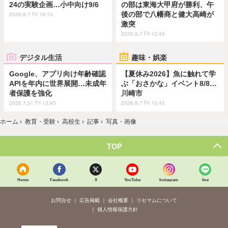
24の実験企画…小中向け9/6
の部は東海大甲府が勝利、午
後の部で八幡商と健大高崎が
2026.8.7 Fri 18:15
激突
2026.8.7 Fri 12:45
デジタル生活
趣味・娯楽
Google、アプリ向け年齢確認
【夏休み2026】魚に触れて学
APIを年内に世界展開…未成年
ぶ「おさかな」イベント8/8…
者保護を強化
川崎市
2026.7.31 Fri 13:45
2026.8.7 Fri 10:45
ホーム
›
教育・受験
›
高校生
›
記事
›
写真・画像
TOP
Home
Facebook
X
YouTube
Instagram
line
お問合せ
広告掲載
会社概要
リセマムについて
個人情報保護方針