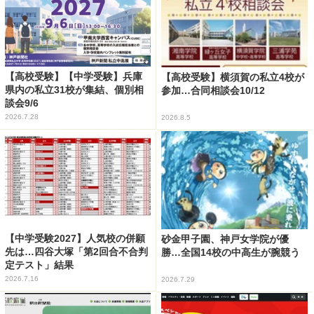
【高校受験】【中学受験】兵庫
【高校受験】横須賀の私立4校が
県内の私立31校が集結、個別相
参加…合同相談会10/12
談会9/6
2026.7.28
2026.8.5
【中学受験2027】人気校の併願
砂金甲子園、神戸女学院が優
先は…四谷大塚「第2回合不合判
勝…全国14校の中高生が腕競う
定テスト」結果
2026.7.16
2026.7.29