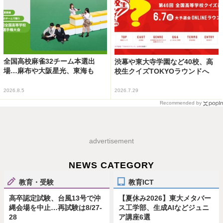
全国高校麻雀32チーム本選出
渋幕や東大寺学園など40校、高
場…麻布や大阪星光、東海も
校生クイズTOKYOラウンドへ
2026.8.5
2026.7.29
Recommended by
advertisement
NEWS CATEGORY
教育・受験
教育ICT
高卒認定試験、台風13号で沖
【夏休み2026】東大メタバー
縄会場を中止…再試験は8/27-
ス工学部、生成AIなどジュニ
28
ア講座6選