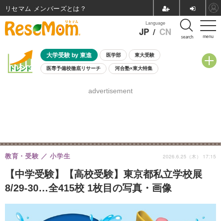
リセマム メンバーズ
Language
JP
/
CN
menu
search
大学受験 by 東進
医学部
東大受験
医専予備校徹底リサーチ
河合塾×東大特集
親子で考える大学選び
高校受験
中学受験
小学校受験
advertisement
共通テスト
夏休み
8月開催学校説明会・相談会
8月開催イベント・WS
全国公立高校 過去問
人気記事
自由研究教材（小学生向け）
自由研究教材（中学生向け）
ランキング
教育・受験
小学生
2026.6.25（木） 17:15
【中学受験】【高校受験】東京都私立学校展
8/29-30…全415校 1枚目の写真・画像