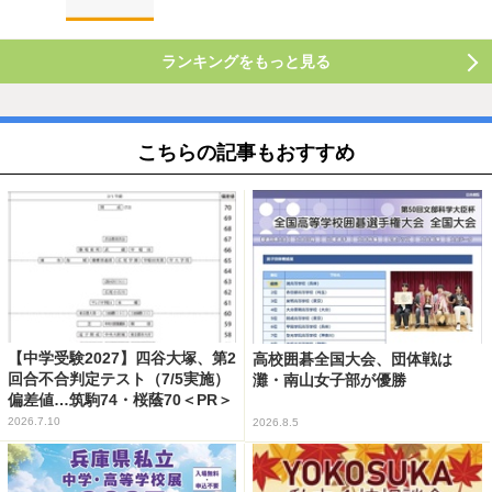
ランキングをもっと見る
こちらの記事もおすすめ
【中学受験2027】四谷大塚、第2
高校囲碁全国大会、団体戦は
回合不合判定テスト（7/5実施）
灘・南山女子部が優勝
偏差値…筑駒74・桜蔭70＜PR＞
2026.7.10
2026.8.5