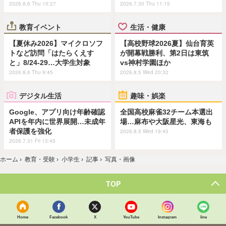
2026.8.6 Thu 10:27
2026.7.30 Thu 11:15
教育イベント
生活・健康
【夏休み2026】マイクロソフ
【高校野球2026夏】仙台育英
トなど訪問「はたらくえす
が開幕戦勝利、第2日は東筑
と」8/24-29…大学生対象
vs神村学園ほか
2026.8.6 Thu 9:45
2026.8.5 Wed 20:32
デジタル生活
趣味・娯楽
Google、アプリ向け年齢確認
全国高校麻雀32チーム本選出
APIを年内に世界展開…未成年
場…麻布や大阪星光、東海も
者保護を強化
2026.8.5 Wed 19:45
2026.7.31 Fri 13:45
ホーム
›
教育・受験
›
小学生
›
記事
›
写真・画像
TOP
Home
Facebook
X
YouTube
Instagram
line