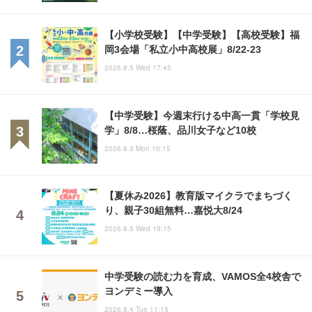
【小学校受験】【中学受験】【高校受験】福
岡3会場「私立小中高校展」8/22-23
2026.8.5 Wed 17:45
【中学受験】今週末行ける中高一貫「学校見
学」8/8…桜蔭、品川女子など10校
2026.8.3 Mon 10:15
【夏休み2026】教育版マイクラでまちづく
り、親子30組無料…嘉悦大8/24
2026.8.5 Wed 19:15
中学受験の読む力を育成、VAMOS全4校舎で
ヨンデミー導入
2026.8.4 Tue 11:15