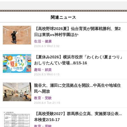
関連ニュース
【高校野球2026夏】仙台育英が開幕戦勝利、第2
日は東筑vs神村学園ほか
生活・健康
2026.8.5 Wed 2:32
【夏休み2026】横浜市役所「わくわく!夏まつり」
おしりたんてい登場...8/15-16
趣味・娯楽
2026.8.5 Wed 0:15
龍谷大、瀬田に交流拠点を開設...中高生や地域住
民へ開放
教育・受験
2026.8.4 Tue 21:15
【高校受験2027】群馬県公立高、実施要項公表...
本検査2/16-17
教育・受験