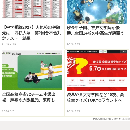
【中学受験2027】人気校の併願
砂金甲子園、神戸女学院が優
先は…四谷大塚「第2回合不合判
勝…全国14校の中高生が腕競う
定テスト」結果
2026.7.16
2026.7.29
全国高校麻雀32チーム本選出
渋幕や東大寺学園など40校、高
場…麻布や大阪星光、東海も
校生クイズTOKYOラウンドへ
2026.8.5
2026.7.29
Recommended by