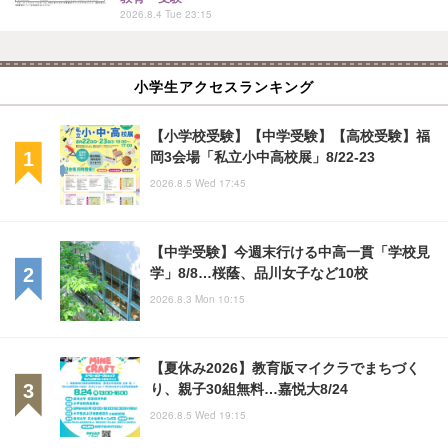
2026.8.4 Tue 23:15
小学生アクセスランキング
【小学校受験】【中学受験】【高校受験】福
岡3会場「私立小中高校展」8/22-23
2026.8.5 Wed 17:45
【中学受験】今週末行ける中高一貫「学校見
学」8/8…桜蔭、品川女子など10校
2026.8.3 Mon 10:15
【夏休み2026】教育版マイクラでまちづく
り、親子30組無料…嘉悦大8/24
2026.8.5 Wed 19:15