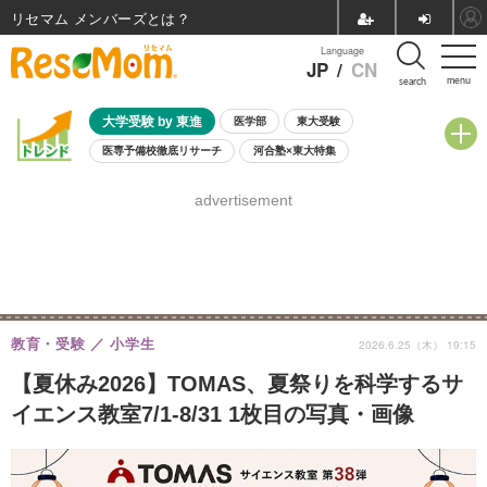
リセマム メンバーズ
Language
JP
/
CN
menu
search
大学受験 by 東進
医学部
東大受験
医専予備校徹底リサーチ
河合塾×東大特集
親子で考える大学選び
高校受験
中学受験
小学校受験
advertisement
共通テスト
夏休み
8月開催学校説明会・相談会
8月開催イベント・WS
全国公立高校 過去問
人気記事
自由研究教材（小学生向け）
自由研究教材（中学生向け）
ランキング
教育・受験
小学生
2026.6.25（木） 19:15
【夏休み2026】TOMAS、夏祭りを科学するサ
イエンス教室7/1-8/31 1枚目の写真・画像