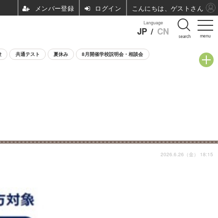
ログイン
こんにちは、ゲストさん
Language
JP
/
CN
menu
search
験
共通テスト
夏休み
8月開催学校説明会・相談会
2026.6.26（金） 18:15