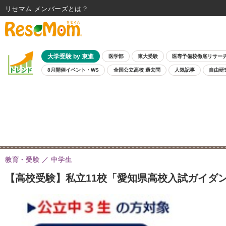
リセマム メンバーズ
大学受験 by 東進
医学部
東大受験
医専予備校徹底リサー
8月開催イベント・WS
全国公立高校 過去問
人気記事
自由研
教育・受験
中学生
【高校受験】私立11校「愛知県高校入試ガイダンス