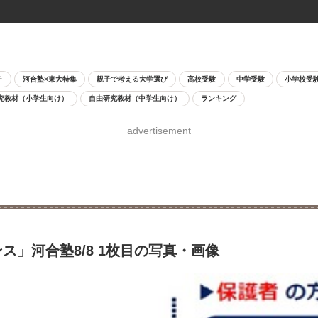
チ
河合塾×東大特集
親子で考える大学選び
高校受験
中学受験
小学校受
究教材（小学生向け）
自由研究教材（中学生向け）
ランキング
advertisement
」河合塾8/8 1枚目の写真・画像