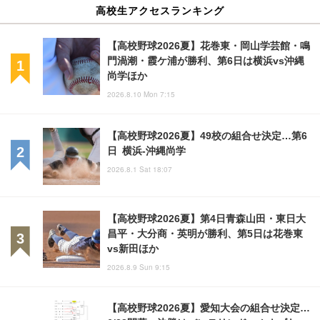
高校生アクセスランキング
【高校野球2026夏】花巻東・岡山学芸館・鳴
門渦潮・霞ケ浦が勝利、第6日は横浜vs沖縄
尚学ほか
2026.8.10 Mon 7:15
【高校野球2026夏】49校の組合せ決定…第6
日 横浜-沖縄尚学
2026.8.1 Sat 18:07
【高校野球2026夏】第4日青森山田・東日大
昌平・大分商・英明が勝利、第5日は花巻東
vs新田ほか
2026.8.9 Sun 9:15
【高校野球2026夏】愛知大会の組合せ決定…