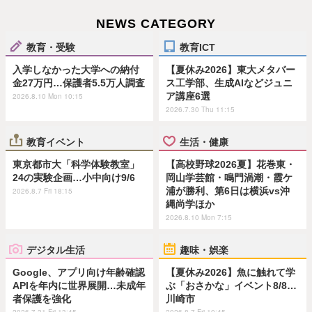
NEWS CATEGORY
教育・受験
教育ICT
入学しなかった大学への納付
【夏休み2026】東大メタバー
金27万円…保護者5.5万人調査
ス工学部、生成AIなどジュニ
ア講座6選
2026.8.10 Mon 10:15
2026.7.30 Thu 11:15
教育イベント
生活・健康
東京都市大「科学体験教室」
【高校野球2026夏】花巻東・
24の実験企画…小中向け9/6
岡山学芸館・鳴門渦潮・霞ケ
浦が勝利、第6日は横浜vs沖
2026.8.7 Fri 18:15
縄尚学ほか
2026.8.10 Mon 7:15
デジタル生活
趣味・娯楽
Google、アプリ向け年齢確認
【夏休み2026】魚に触れて学
APIを年内に世界展開…未成年
ぶ「おさかな」イベント8/8…
者保護を強化
川崎市
2026.7.31 Fri 13:45
2026.8.7 Fri 10:45