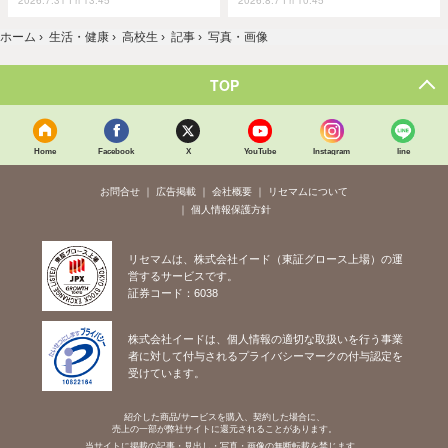
ホーム
›
生活・健康
›
高校生
›
記事
›
写真・画像
TOP
Home
Facebook
X
YouTube
Instagram
line
お問合せ
広告掲載
会社概要
リセマムについて
個人情報保護方針
リセマムは、株式会社イード（東証グロース上場）の運
営するサービスです。
証券コード：6038
株式会社イードは、個人情報の適切な取扱いを行う事業
者に対して付与されるプライバシーマークの付与認定を
受けています。
紹介した商品/サービスを購入、契約した場合に、
売上の一部が弊社サイトに還元されることがあります。
当サイトに掲載の記事・見出し・写真・画像の無断転載を禁じます。