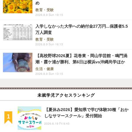
め
教育・受験
2026.8.9 Sun 19:15
入学しなかった大学への納付金27万円...保護者5.5
万人調査
教育・受験
2026.8.9 Sun 16:15
【高校野球2026夏】花巻東・岡山学芸館・鳴門渦
潮・霞ケ浦が勝利、第6日は横浜vs沖縄尚学ほか
生活・健康
2026.8.9 Sun 13:15
未就学児アクセスランキング
【夏休み2026】愛知県で学び体験30種「おか
しなサマースクール」受付開始
2026.6.19 Fri 9:45