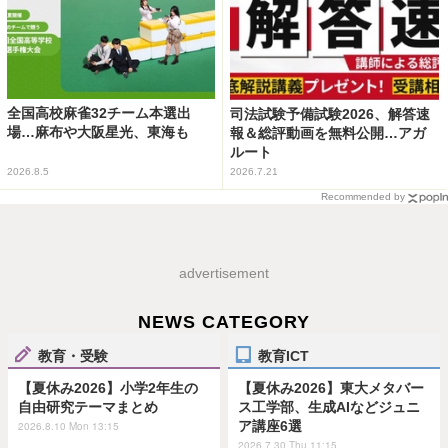
全国高校麻雀32チーム本選出
司法試験予備試験2026、解答速
場…麻布や大阪星光、東海も
報＆総評動画を無料公開…アガ
ルート
2026.8.5
2026.7.21
Recommended by
advertisement
NEWS CATEGORY
教育・受験
教育ICT
【夏休み2026】小学2年生の
【夏休み2026】東大メタバー
自由研究テーマまとめ
ス工学部、生成AIなどジュニ
ア講座6選
2026.8.10 Mon 13:15
2026.7.30 Thu 11:15