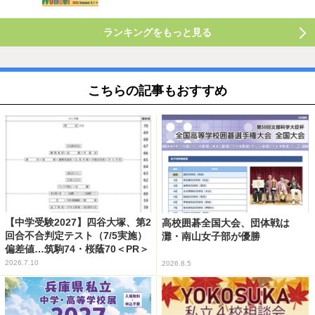
ランキングをもっと見る
こちらの記事もおすすめ
【中学受験2027】四谷大塚、第2
高校囲碁全国大会、団体戦は
回合不合判定テスト（7/5実施）
灘・南山女子部が優勝
偏差値…筑駒74・桜蔭70＜PR＞
2026.7.10
2026.8.5