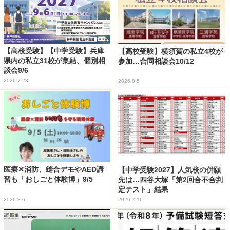
【高校受験】【中学受験】兵庫
【高校受験】横須賀の私立4校が
県内の私立31校が集結、個別相
参加…合同相談会10/12
談会9/6
2026.7.28
2026.8.5
医療✕消防、縫合デモやAED講
【中学受験2027】人気校の併願
習も「おしごと体験博」9/5
先は…四谷大塚「第2回合不合判
定テスト」結果
2026.8.6
2026.7.16