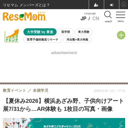
リセマム メンバーズ
Language
JP
/
CN
menu
search
大学受験 by 東進
医学部
東大受験
医専予備校徹底リサーチ
河合塾×東大特集
親子で考える大学選び
高校受験
中学受験
小学校受験
advertisement
共通テスト
夏休み
8月開催学校説明会・相談会
8月開催イベント・WS
全国公立高校 過去問
人気記事
自由研究教材（小学生向け）
自由研究教材（中学生向け）
ランキング
教育イベント
未就学児
2026.6.30（火） 17:15
【夏休み2026】横浜あざみ野、子供向けアート
展7/31から…AR体験も 1枚目の写真・画像