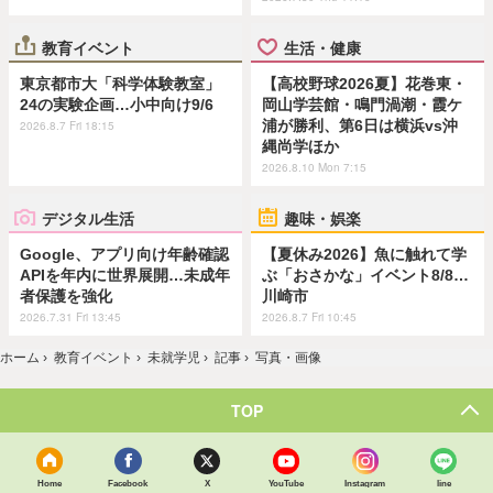
教育イベント
生活・健康
東京都市大「科学体験教室」
【高校野球2026夏】花巻東・
24の実験企画…小中向け9/6
岡山学芸館・鳴門渦潮・霞ケ
浦が勝利、第6日は横浜vs沖
2026.8.7 Fri 18:15
縄尚学ほか
2026.8.10 Mon 7:15
デジタル生活
趣味・娯楽
Google、アプリ向け年齢確認
【夏休み2026】魚に触れて学
APIを年内に世界展開…未成年
ぶ「おさかな」イベント8/8…
者保護を強化
川崎市
2026.7.31 Fri 13:45
2026.8.7 Fri 10:45
ホーム
›
教育イベント
›
未就学児
›
記事
›
写真・画像
TOP
Home
Facebook
X
YouTube
Instagram
line