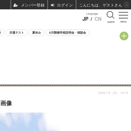
ログイン
こんにちは、ゲストさん
Language
JP
/
CN
menu
search
験
共通テスト
夏休み
8月開催学校説明会・相談会
2026.7.6（月） 10:15
・画像