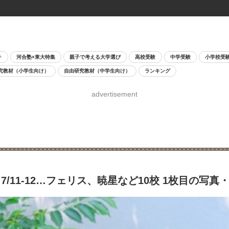
チ
河合塾×東大特集
親子で考える大学選び
高校受験
中学受験
小学校受
究教材（小学生向け）
自由研究教材（中学生向け）
ランキング
advertisement
11-12…フェリス、暁星など10校 1枚目の写真