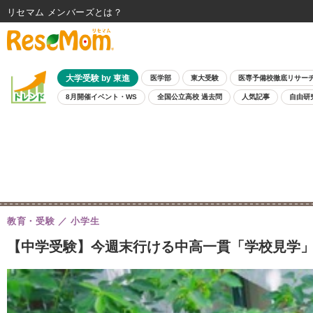
リセマム メンバーズ
大学受験 by 東進
医学部
東大受験
医専予備校徹底リサー
8月開催イベント・WS
全国公立高校 過去問
人気記事
自由研
教育・受験
小学生
【中学受験】今週末行ける中高一貫「学校見学」7/