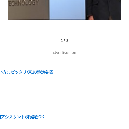
1
/
2
advertisement
い方にピッタリ/東京都/渋谷区
理アシスタント/未経験OK