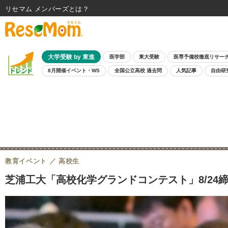
リセマム メンバーズ
大学受験 by 東進
医学部
東大受験
医専予備校徹底リサー
8月開催イベント・WS
全国公立高校 過去問
人気記事
自由研
教育イベント
高校生
芝浦工大「高校化学グランドコンテスト」8/24