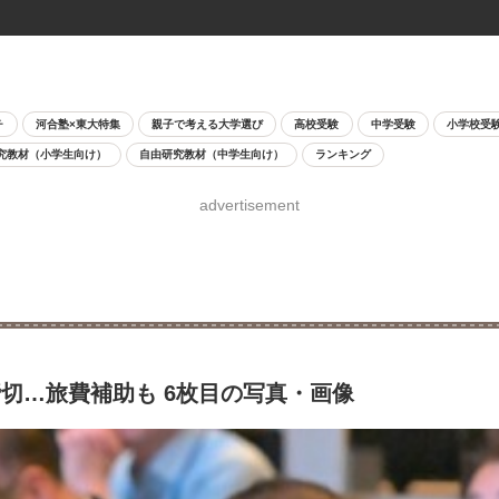
チ
河合塾×東大特集
親子で考える大学選び
高校受験
中学受験
小学校受
究教材（小学生向け）
自由研究教材（中学生向け）
ランキング
advertisement
締切…旅費補助も 6枚目の写真・画像