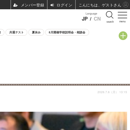
ログイン
こんにちは、ゲストさん
Language
JP
/
CN
menu
search
験
共通テスト
夏休み
8月開催学校説明会・相談会
2026.7.6（月） 13:15